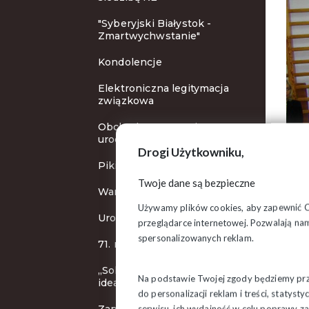
"Syberyjski Białystok -
Zmartwychwstanie"
Kondolencje
Elektroniczna legitymacja
związkowa
Obchody 70. rocznicy
urodzin
Drogi Użytkowniku,
Pikieta protestacyjna
Twoje dane są bezpieczne
Warto aktywnie działać
Używamy plików cookies, aby zapewnić Ci 
Uroczystości rocznicowe
przeglądarce internetowej. Pozwalają nam
spersonalizowanych reklam.
71. rocznica śmierci "Inki"
„Solidarność” wierna swoim
Na podstawie Twojej zgody będziemy prze
ideałom
do personalizacji reklam i treści, staty
serwisu, ich wydajność w celu poprawy 