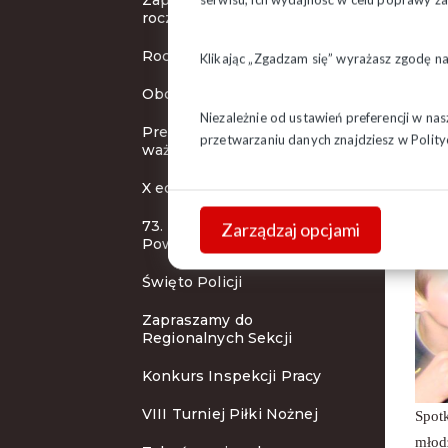
Zaproszenie na obchody
rocznicowe
Rocznica bitwy o Białystok
Klikając „Zgadzam się” wyrażasz zgodę n
Obchody 37 rocznicy
Niezależnie od ustawień preferencji w na
Prezydent podpisał dwie
przetwarzaniu danych znajdziesz w
Polity
ważne ustawy
X edycja konkursu PPP
73. rocznica wybuchu
Zarządzaj opcjami
Powstania Warszawskiego
Święto Policji
Zapraszamy do
Regionalnych Sekcji
Konkurs Inspekcji Pracy
VIII Turniej Piłki Nożnej
Spot
młod