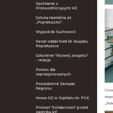
Spotkanie z
Przewodniczącymi KZ
Sztuka teatralna pt.
„Popiełuszko”.
Wyjazd do Suchowoli
Senat oddał hołd bł. księdzu
Popiełuszce
Szkolenie "Rozwój związku"
- relacja
Pomoc dla
represjonowanych
Posiedzenie Zarządu
Regionu
Uczn
niep
Nowa OZ w Szpitalu im. PCK
„Soli
Protest "Solidarności" przed
siedzibą KE