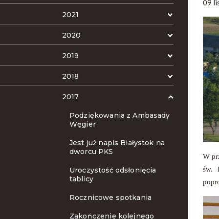
09 l
2021
2020
2019
2018
2017
Podziękowania z Ambasady
Węgier
Jest już napis Białystok na
dworcu PKS
W pr
św. 
Uroczystość odsłonięcia
tablicy
popr
Rocznicowe spotkania
Zakończenie kolejnego