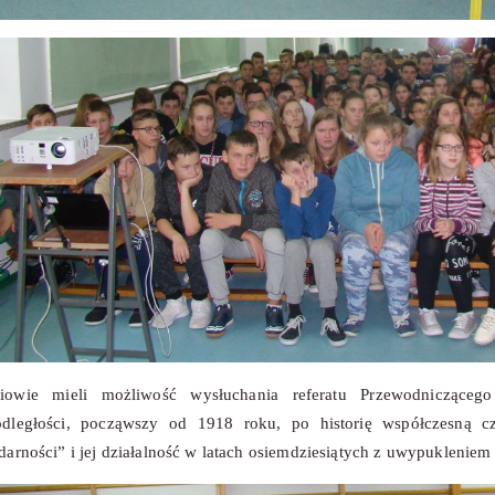
iowie mieli możliwość wysłuchania referatu Przewodniczące
odległości, począwszy od 1918 roku, po historię współczesną czy
darności” i jej działalność w latach osiemdziesiątych z uwypuklenie