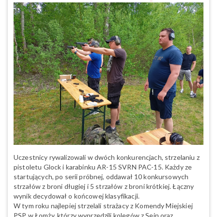
Uczestnicy rywalizowali w dwóch konkurencjach, strzelaniu z
pistoletu Glock i karabinku AR-15 SVRN PAC-15. Każdy ze
startujących, po serii próbnej, oddawał 10 konkursowych
strzałów z broni długiej i 5 strzałów z broni krótkiej. Łączny
wynik decydował o końcowej klasyfikacji.
W tym roku najlepiej strzelali strażacy z Komendy Miejskiej
PSP w Łomży, którzy wyprzedzili kolegów z Sejn oraz