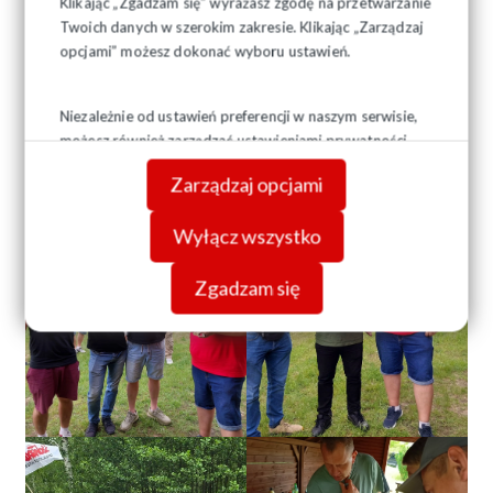
Klikając „Zgadzam się” wyrażasz zgodę na przetwarzanie
Twoich danych w szerokim zakresie. Klikając „Zarządzaj
opcjami” możesz dokonać wyboru ustawień.
Niezależnie od ustawień preferencji w naszym serwisie,
możesz również zarządzać ustawieniami prywatności
swojej przeglądarki. Więcej informacji o przetwarzaniu
Zarządzaj opcjami
danych znajdziesz w
Polityce prywatności.
Wyłącz wszystko
Zgadzam się