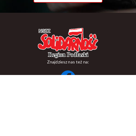
Znajdziesz nas też na:
ul. Suraska 1, 15-093 Białystok
tel.
+48 85 748 11 00
zr.podlaskiego@solidarnosc.org.pl