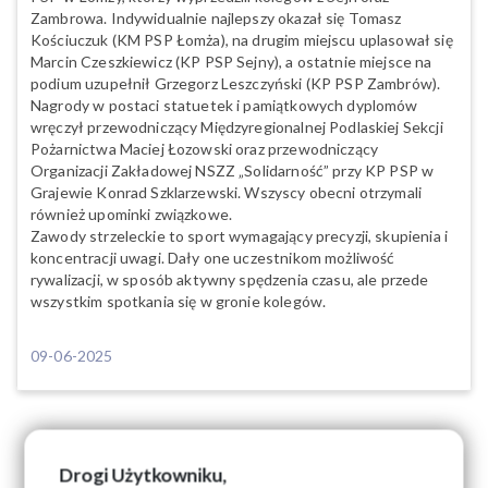
Zambrowa. Indywidualnie najlepszy okazał się Tomasz
Kościuczuk (KM PSP Łomża), na drugim miejscu uplasował się
Marcin Czeszkiewicz (KP PSP Sejny), a ostatnie miejsce na
podium uzupełnił Grzegorz Leszczyński (KP PSP Zambrów).
Nagrody w postaci statuetek i pamiątkowych dyplomów
wręczył przewodniczący Międzyregionalnej Podlaskiej Sekcji
Pożarnictwa Maciej Łozowski oraz przewodniczący
Organizacji Zakładowej NSZZ „Solidarność” przy KP PSP w
Grajewie Konrad Szklarzewski. Wszyscy obecni otrzymali
również upominki związkowe.
Zawody strzeleckie to sport wymagający precyzji, skupienia i
koncentracji uwagi. Dały one uczestnikom możliwość
rywalizacji, w sposób aktywny spędzenia czasu, ale przede
wszystkim spotkania się w gronie kolegów.
09-06-2025
Drogi Użytkowniku,