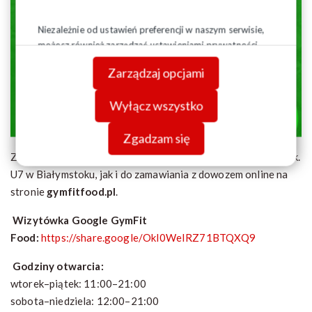
Niezależnie od ustawień preferencji w naszym serwisie,
możesz również zarządzać ustawieniami prywatności
swojej przeglądarki. Więcej informacji o przetwarzaniu
Zarządzaj opcjami
danych znajdziesz w
Polityce prywatności.
Wyłącz wszystko
Zgadzam się
Zapraszamy zarówno do lokalu przy ul. Transportowej 2D lok.
U7 w Białymstoku, jak i do zamawiania z dowozem online na
stronie
gymfitfood.pl
.
Wizytówka Google GymFit
Food:
https://share.google/Okl0WeIRZ71BTQXQ9
Godziny otwarcia:
wtorek–piątek: 11:00–21:00
sobota–niedziela: 12:00–21:00