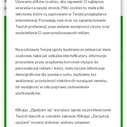
dzieci. Wszystkie pozycje zostały zaprojektowane tak, aby
Używamy plików cookies, aby zapewnić Ci najlepsze
jeść konkretnie, ale lżej i bardziej świadomie.
wrażenia na naszej stronie. Pliki cookies to małe pliki
tekstowe, które są zapisywane w Twojej przeglądarce
internetowej. Pozwalają nam m.in. na zapamiętywanie
Twoich preferencji, poprawianie wydajności strony oraz
wyświetlanie Ci spersonalizowanych reklam.
Na podstawie Twojej zgody będziemy przetwarzać dane
osobowe, takie jak unikalne identyfikatory, informacje
przesyłane przez urządzenia końcowe służące do
personalizacji reklam i treści, statystyczne informacje
demograficzne dla pomiaru ruchu, będziemy też
analizować przydatność niektórych rozwiązań serwisu,
ich wydajność w celu poprawy zadowolenia
użytkowników.
Klikając „Zgadzam się” wyrażasz zgodę na przetwarzanie
Twoich danych w szerokim zakresie. Klikając „Zarządzaj
opcjami” możesz dokonać wyboru ustawień.