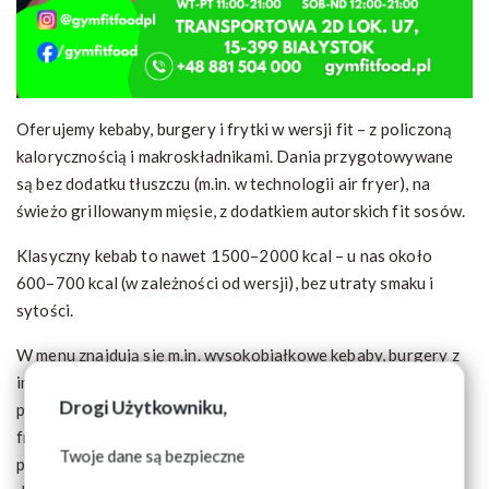
Oferujemy kebaby, burgery i frytki w wersji fit – z policzoną
kalorycznością i makroskładnikami. Dania przygotowywane
są bez dodatku tłuszczu (m.in. w technologii air fryer), na
świeżo grillowanym mięsie, z dodatkiem autorskich fit sosów.
Klasyczny kebab to nawet 1500–2000 kcal – u nas około
600–700 kcal (w zależności od wersji), bez utraty smaku i
sytości.
W menu znajdują się m.in. wysokobiałkowe kebaby, burgery z
indyka i chudej wołowiny oraz zapiekanki jak za dawnych lat –
Drogi Użytkowniku,
pyszne, chrupiące i pełne świeżych warzyw. Oferujemy także
frytki, opiekane ziemniaczki, talarki, sprężynki i sałatki,
Twoje dane są bezpieczne
przygotowywane bez dodatku tłuszczu, a także zestawy dla