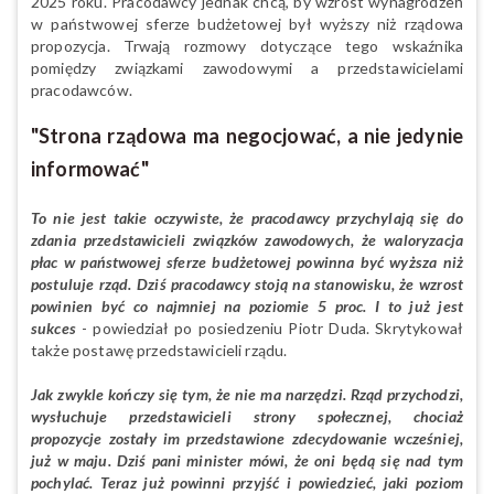
2025 roku. Pracodawcy jednak chcą, by wzrost wynagrodzeń
w państwowej sferze budżetowej był wyższy niż rządowa
propozycja. Trwają rozmowy dotyczące tego wskaźnika
pomiędzy związkami zawodowymi a przedstawicielami
pracodawców.
"Strona rządowa ma negocjować, a nie jedynie
informować"
To nie jest takie oczywiste, że pracodawcy przychylają się do
zdania przedstawicieli związków zawodowych, że waloryzacja
płac w państwowej sferze budżetowej powinna być wyższa niż
postuluje rząd. Dziś pracodawcy stoją na stanowisku, że wzrost
powinien być co najmniej na poziomie 5 proc. I to już jest
sukces
- powiedział po posiedzeniu Piotr Duda. Skrytykował
także postawę przedstawicieli rządu.
Jak zwykle kończy się tym, że nie ma narzędzi. Rząd przychodzi,
wysłuchuje przedstawicieli strony społecznej, chociaż
propozycje zostały im przedstawione zdecydowanie wcześniej,
już w maju. Dziś pani minister mówi, że oni będą się nad tym
pochylać. Teraz już powinni przyjść i powiedzieć, jaki poziom