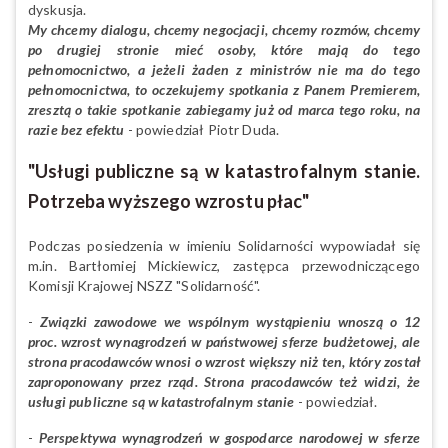
dyskusja.
My chcemy dialogu, chcemy negocjacji, chcemy rozmów, chcemy
po drugiej stronie mieć osoby, które mają do tego
pełnomocnictwo, a jeżeli żaden z ministrów nie ma do tego
pełnomocnictwa, to oczekujemy spotkania z Panem Premierem,
zresztą o takie spotkanie zabiegamy już od marca tego roku, na
razie bez efektu
- powiedział Piotr Duda.
"Usługi publiczne są w katastrofalnym stanie.
Potrzeba wyższego wzrostu płac"
Podczas posiedzenia w imieniu Solidarności wypowiadał się
m.in. Bartłomiej Mickiewicz, zastępca przewodniczącego
Komisji Krajowej NSZZ "Solidarność".
-
Związki zawodowe we wspólnym wystąpieniu wnoszą o 12
proc. wzrost wynagrodzeń w państwowej sferze budżetowej, ale
strona pracodawców wnosi o wzrost większy niż ten, który został
zaproponowany przez rząd. Strona pracodawców też widzi, że
usługi publiczne są w katastrofalnym stanie
- powiedział.
-
Perspektywa wynagrodzeń w gospodarce narodowej w sferze