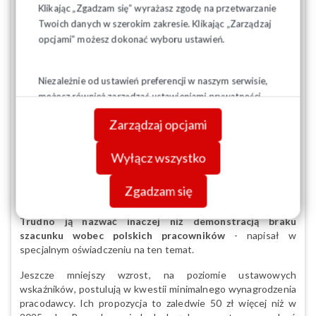
2025 roku, o którym mowa w art. 89 ustawy z dnia 17 grudnia
Klikając „Zgadzam się” wyrażasz zgodę na przetwarzanie
1998 roku o emeryturach i rentach z Funduszu Ubezpieczeń
Twoich danych w szerokim zakresie. Klikając „Zarządzaj
Społecznych (Dz. U. z 2024 r. poz. 1631), zwiększony o co
opcjami” możesz dokonać wyboru ustawień.
najmniej 50 proc. realnego wzrostu przeciętnego
wynagrodzenia za pracę w roku 2025.
Niezależnie od ustawień preferencji w naszym serwisie,
Rząd proponuje z kolei, by od 1 stycznia 2026 roku minimalna
możesz również zarządzać ustawieniami prywatności
pensja brutto wynosiła 4806 zł, co oznacza wzrost o 140 zł w
swojej przeglądarki. Więcej informacji o przetwarzaniu
porównaniu do roku 2025 (ok. 3 proc.). Minimalna stawka
Zarządzaj opcjami
danych znajdziesz w
Polityce prywatności.
godzinowa miałaby wówczas wynieść 31,40 zł brutto.
Rządowa propozycja wzrostu wynagrodzeń w państwowej
Wyłącz wszystko
sferze budżetowej to z kolei 3 proc.
Piotr Duda już kilka tygodni temu rządową propozycję określił
Zgadzam się
absurdalną.
Trudno ją nazwać inaczej niż demonstracją braku
szacunku wobec polskich pracowników
- napisał w
specjalnym oświadczeniu na ten temat.
Jeszcze mniejszy wzrost, na poziomie ustawowych
wskaźników, postulują w kwestii minimalnego wynagrodzenia
pracodawcy. Ich propozycja to zaledwie 50 zł więcej niż w