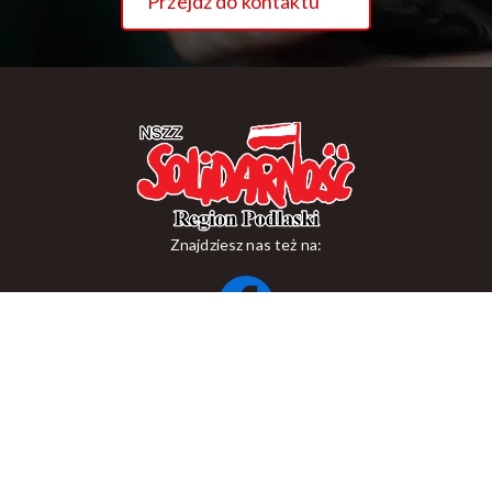
Przejdź do kontaktu
Znajdziesz nas też na:
ul. Suraska 1, 15-093 Białystok
tel.
+48 85 748 11 00
zr.podlaskiego@solidarnosc.org.pl