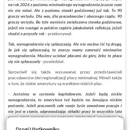
na rok 2026 z poziomu minimalnego wynagrodzenia jeszcze nam
nic nie mówi. Ale z poziomu stawki godzinowej już tak. To 90
groszy wstydu. Dla was, dla pracodawców i obecnego rządu. 90
groszy wstydu. Bo tyle wyniesie zwiększona stawka godzinowa,
jeżeli nie nastąpi w polskim rządzie jakakolwiek refleksja, jeżeli
chodzi o przyszły rok
- przekonywał.
Tak, wynagrodzenia się spłaszczają. Ale nie można iść tą drogą,
że jak się spłaszczają, to znaczy mamy zamrozić minimalne
wynagrodzenia. Musimy uciekać płacami do góry, żeby te płace
się nie spłaszczały
- powiedział.
Sprzeciwił się także wysuwanej przez przedstawicieli
pracodawców idei regionalizacji płacy minimalnej. Mówił także
o tym, że niskie emerytury są wynikiem niskich płac.
-
Jesteśmy w systemie kapitałowym. Jeżeli będą niskie
wynagrodzenia, to emerytura też będzie na żenująco niskim
poziomie. Jeżeli pracownik całe swoje życie zawodowe pracuje i
nie jest w stanie, odprowadzając składki przez te wszystkie lata
pracy, mieć emerytury na poziomie minimalnej emerytury, to
znaczy coś jest nie tak. I kto wtedy dopłaca temu pracownikowi
Drogi Użytkowniku,
do minimalnej emerytury? Nie przedsiębiorcy, tylko budżet