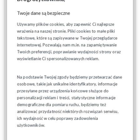
państwa
- podkreślił.
Twoje dane są bezpieczne
Wspominał także o konieczności implementacji dyrektywy
dotyczącej adekwatnego minimalnego wynagrodzenia.
Używamy plików cookies, aby zapewnić Ci najlepsze
wrażenia na naszej stronie. Pliki cookies to małe pliki
Propozycje
tekstowe, które są zapisywane w Twojej przeglądarce
internetowej. Pozwalają nam m.in. na zapamiętywanie
Przypomnijmy, wspólna propozycja NSZZ „Solidarność”, OPZZ
Twoich preferencji, poprawianie wydajności strony oraz
i Forum Związków Zawodowych zakłada wzrost płacy
wyświetlanie Ci spersonalizowanych reklam.
minimalnej w 2026 roku do 5015 zł brutto, czyli o 349 zł
więcej niż obecnie (7,48 proc.). Gdyby propozycja została
przyjęta, pracownicy mogliby liczyć na wynagrodzenie
Na podstawie Twojej zgody będziemy przetwarzać dane
minimalne w wysokości 3748,97 zł netto. Związkowcy
osobowe, takie jak unikalne identyfikatory, informacje
argumentują, że tylko taka podwyżka pozwoli
przesyłane przez urządzenia końcowe służące do
zrekompensować utratę siły nabywczej wynikającą z inflacji i
personalizacji reklam i treści, statystyczne informacje
realnie poprawi sytuację pracowników.
demograficzne dla pomiaru ruchu, będziemy też
Według propozycji strony społecznej wzrost wynagrodzeń w
analizować przydatność niektórych rozwiązań serwisu,
państwowej sferze budżetowej powinien wynieść nie mniej
ich wydajność w celu poprawy zadowolenia
niż 12%. Wskaźnik waloryzacji emerytur i rent powinien z kolei
użytkowników.
zdaniem reprezentatywnych central związkowych wynosić
nie mniej niż średnioroczny wskaźnik cen towarów i usług w