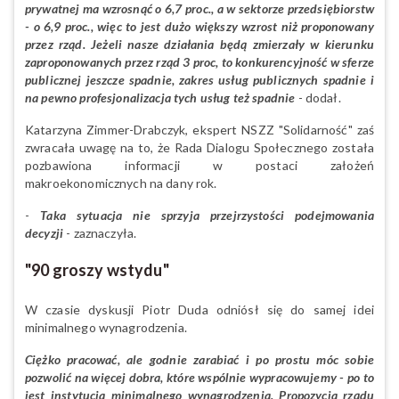
prywatnej ma wzrosnąć o 6,7 proc., a w sektorze przedsiębiorstw
- o 6,9 proc., więc to jest dużo większy wzrost niż proponowany
przez rząd. Jeżeli nasze działania będą zmierzały w kierunku
zaproponowanych przez rząd 3 proc, to konkurencyjność w sferze
publicznej jeszcze spadnie, zakres usług publicznych spadnie i
na pewno profesjonalizacja tych usług też spadnie
- dodał.
Katarzyna Zimmer-Drabczyk, ekspert NSZZ "Solidarność" zaś
zwracała uwagę na to, że Rada Dialogu Społecznego została
pozbawiona informacji w postaci założeń
makroekonomicznych na dany rok.
-
Taka sytuacja nie sprzyja przejrzystości podejmowania
decyzji
- zaznaczyła.
"90 groszy wstydu"
W czasie dyskusji Piotr Duda odniósł się do samej idei
minimalnego wynagrodzenia.
Ciężko pracować, ale godnie zarabiać i po prostu móc sobie
pozwolić na więcej dobra, które wspólnie wypracowujemy - po to
jest instytucja minimalnego wynagrodzenia. Propozycja rządu