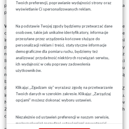
Twoich preferencji, poprawianie wydajności strony oraz
pisma lub informację zawartą w treści maila przekazać za
wyświetlanie Ci spersonalizowanych reklam.
pośrednictwem poczty elektronicznej.
WAŻNE:
do pracodawcy przekazujemy informację o liczbie
Na podstawie Twojej zgody będziemy przetwarzać dane
członków Związku, a nie imienną listę członków. Przekazanie
osobowe, takie jak unikalne identyfikatory, informacje
przesyłane przez urządzenia końcowe służące do
imiennej listy członków Związku jest niezgodne z przepisami
personalizacji reklam i treści, statystyczne informacje
prawa dotyczącymi ochrony danych osobowych. Nie należy
demograficzne dla pomiaru ruchu, będziemy też
mylić powyższej informacji o liczbie członków Związku z
analizować przydatność niektórych rozwiązań serwisu,
listą osób wskazywanych pracodawcy do potrącania składki
ich wydajność w celu poprawy zadowolenia
członkowskiej, ponieważ niektórzy członkowie Związku
użytkowników.
mogą, na własną prośbę płacić składkę związkową
bezpośrednio na konto bankowe OZ.
Klikając „Zgadzam się” wyrażasz zgodę na przetwarzanie
Pracodawca nie ma podstaw prawnych do żądania od OZ
Twoich danych w szerokim zakresie. Klikając „Zarządzaj
informacji o pełnej liście imiennej członków Związku.
opcjami” możesz dokonać wyboru ustawień.
Natomiast pracownicy wstępując w poczet członków
Związku mogą zgłosić zastrzeżenie, by informacja o ich
członkostwie nie była wiadoma pracodawcy.
Niezależnie od ustawień preferencji w naszym serwisie,
możesz również zarządzać ustawieniami prywatności