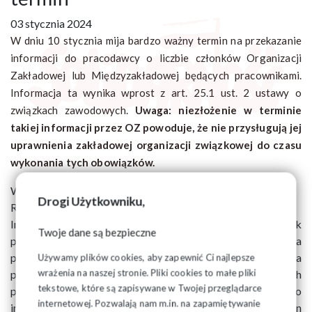
03 stycznia 2024
W dniu 10 stycznia mija bardzo ważny termin na przekazanie
informacji do pracodawcy o liczbie członków Organizacji
Zakładowej lub Międzyzakładowej będących pracownikami.
Informacja ta wynika wprost z art. 25.1 ust. 2 ustawy o
związkach zawodowych.
Uwaga: niezłożenie w terminie
takiej informacji przez OZ powoduje, że nie przysługują jej
uprawnienia zakładowej organizacji związkowej do czasu
wykonania tych obowiązków.
Wzory pism (informacji) dostępne na stronie internetowej
Drogi Użytkowniku,
Regionu w zakładce Dla OZ/ OZ do Pracodawcy.
Informację przekazujemy na piśmie, najlepiej przez dziennik
Twoje dane są bezpieczne
podawczy korespondencji wewnętrznej pracodawcy za
pokwitowaniem. Potwierdzony egzemplarz pisma
Używamy plików cookies, aby zapewnić Ci najlepsze
wrażenia na naszej stronie. Pliki cookies to małe pliki
przechowujemy w dokumentacji związkowej. Jeśli, z różnych
tekstowe, które są zapisywane w Twojej przeglądarce
przyczyn, nie możemy przekazać pisma bezpośrednio, to
internetowej. Pozwalają nam m.in. na zapamiętywanie
informację wysyłamy listem poleconym. Możemy także skan