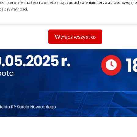
szym serwisie, możesz również zarządzać ustawieniami prywatności swojej pr
ce prywatności.
Wyłącz wszystko