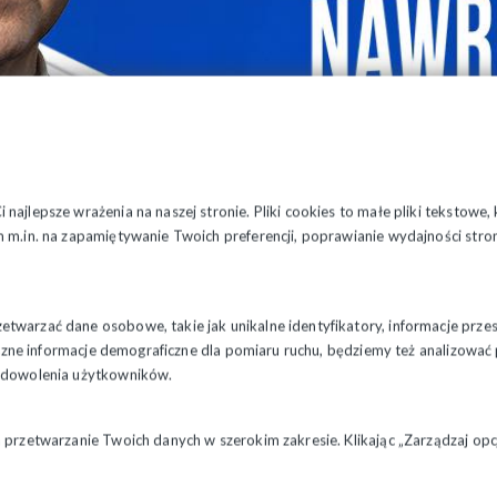
najlepsze wrażenia na naszej stronie. Pliki cookies to małe pliki tekstowe
 m.in. na zapamiętywanie Twoich preferencji, poprawianie wydajności stron
twarzać dane osobowe, takie jak unikalne identyfikatory, informacje prze
styczne informacje demograficzne dla pomiaru ruchu, będziemy też analizowa
zadowolenia użytkowników.
a przetwarzanie Twoich danych w szerokim zakresie. Klikając „Zarządzaj o