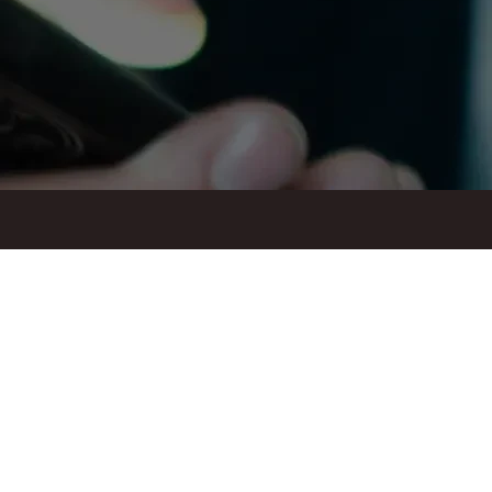
ul. Suraska 1, 15-093 Białystok
tel.
+48 85 748 11 00
zr.podlaskiego@solidarnosc.org.pl
Created by Rutcom