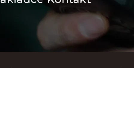
Znajdziesz nas też na: