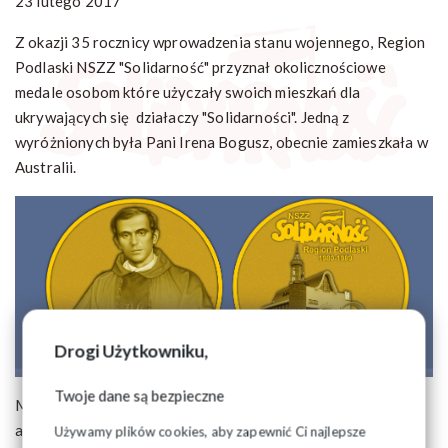
23 lutego 2017
Z okazji 35 rocznicy wprowadzenia stanu wojennego, Region
Podlaski NSZZ "Solidarność" przyznał okolicznościowe
medale osobom które użyczały swoich mieszkań dla
ukrywających się działaczy "Solidarności". Jedną z
wyróżnionych była Pani Irena Bogusz, obecnie zamieszkała w
Australii.
Drogi Użytkowniku,
Twoje dane są bezpieczne
Miłą niespodzianką ze strony Pani Ireny były wysłane na
adres Regionu Podlaskiego podziękowania za otrzymane
Używamy plików cookies, aby zapewnić Ci najlepsze