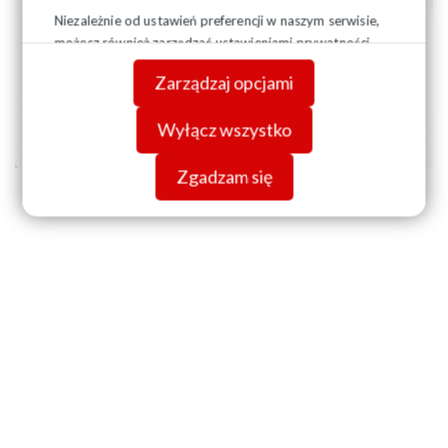
Niezależnie od ustawień preferencji w naszym serwisie,
możesz również zarządzać ustawieniami prywatności
swojej przeglądarki. Więcej informacji o przetwarzaniu
Zarządzaj opcjami
danych znajdziesz w
Polityce prywatności.
Wyłącz wszystko
Zgadzam się