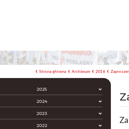
Strona główna
Archiwum
2016
Zaproszen
2025
Z
2024
2023
Za
2022