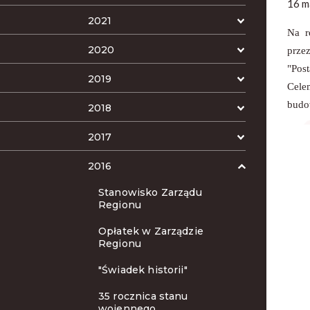
16 m
2021
Na r
2020
prze
"Pos
2019
Cele
budo
2018
2017
2016
Stanowisko Zarządu
Regionu
Opłatek w Zarządzie
Regionu
"Świadek historii"
35 rocznica stanu
wojennego