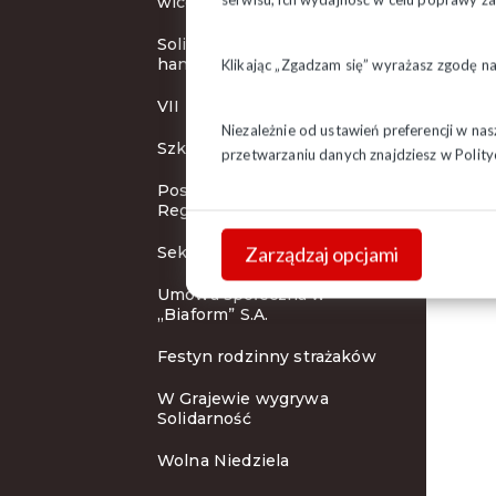
wicemistrzem
Solidarni z pracownikami
handlu
Klikając „Zgadzam się” wyrażasz zgodę n
VII Turniej Piłki Nożnej
Niezależnie od ustawień preferencji w na
Szkolenie SIP w Suwałkach
przetwarzaniu danych znajdziesz w
Polity
Posiedzenie Zarządu
Regionu
Zarządzaj opcjami
Sekcja Krajowa w Supraślu
Umowa społeczna w
„Biaform” S.A.
Festyn rodzinny strażaków
W Grajewie wygrywa
Solidarność
Wolna Niedziela