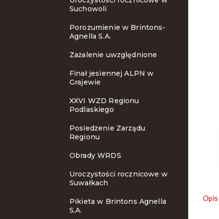
Uroczystości rocznicowe w
Suchowoli
Porozumienie w Brintons-
Agnella S.A.
Zażalenie uwzględnione
Finał jesiennej ALPN w
Grajewie
XXVI WZD Regionu
Podlaskiego
Posiedzenie Zarządu
Regionu
Obrady WRDS
Uroczystości rocznicowe w
Suwałkach
Opis
Pikieta w Brintons Agnella
S.A.