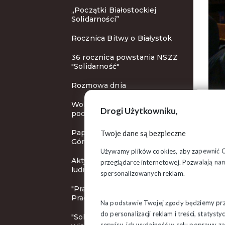
„Początki Białostockiej
Solidarności”
Rocznica Bitwy o Białystok
36 rocznica powstania NSZZ
"Solidarność"
Rozmowa dnia
Wolne niedziele: zbieramy
Drogi Użytkowniku,
podpisy!
Papież Franciszek na Jasnej
Twoje dane są bezpieczne
Górze
Używamy plików cookies, aby zapewnić Ci 
Aktywnosć ekonomiczna
przeglądarce internetowej. Pozwalają nam
ludności Polski
spersonalizowanych reklam.
"Pracodawca Przyjazny
Pracownikom"
Na podstawie Twojej zgody będziemy prze
do personalizacji reklam i treści, staty
"Solidarność" Grajewo
serwisu, ich wydajność w celu poprawy 