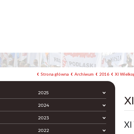
Strona główna
Archiwum
2016
XI Wielko
2025
X
2024
2023
XI
2022