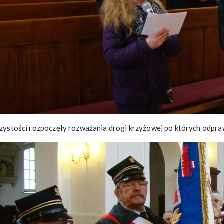
zystości rozpoczęły rozważania drogi krzyżowej po których odpra