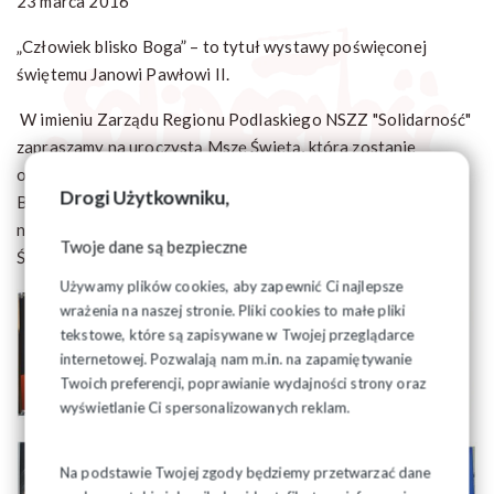
23 marca 2016
„Człowiek blisko Boga” – to tytuł wystawy poświęconej
świętemu Janowi Pawłowi II.
W imieniu Zarządu Regionu Podlaskiego NSZZ "Solidarność"
zapraszamy na uroczystą Mszę Świętą, która zostanie
odprawiona 1 kwietnia 2016 roku o godz. 10 w Katedrze
Drogi Użytkowniku,
Białostockiej przy ul. Kościelnej 2 w Białymstoku. Po mszy
nastąpi otwarcie wystawy obrazów z wizerunkiem Ojca
Twoje dane są bezpieczne
Świętego Jana Pawła II pn. "Człowiek blisko Boga"
Używamy plików cookies, aby zapewnić Ci najlepsze
wrażenia na naszej stronie. Pliki cookies to małe pliki
tekstowe, które są zapisywane w Twojej przeglądarce
internetowej. Pozwalają nam m.in. na zapamiętywanie
Twoich preferencji, poprawianie wydajności strony oraz
wyświetlanie Ci spersonalizowanych reklam.
Na podstawie Twojej zgody będziemy przetwarzać dane