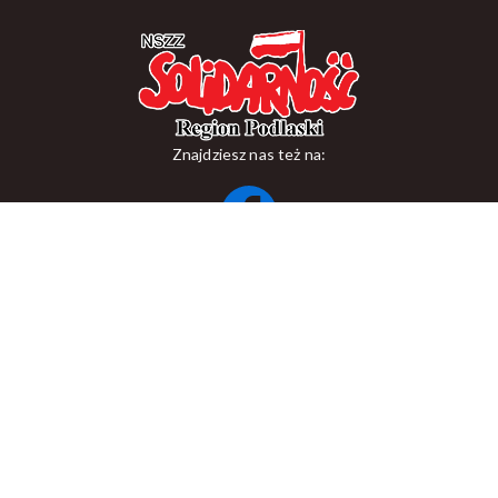
Znajdziesz nas też na:
ul. Suraska 1, 15-093 Białystok
tel.
+48 85 748 11 00
zr.podlaskiego@solidarnosc.org.pl
Copywriting NSZZ Solidarność Region Podlaski