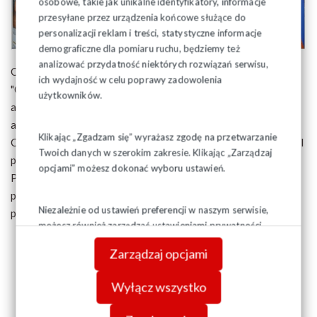
osobowe, takie jak unikalne identyfikatory, informacje
przesyłane przez urządzenia końcowe służące do
personalizacji reklam i treści, statystyczne informacje
demograficzne dla pomiaru ruchu, będziemy też
analizować przydatność niektórych rozwiązań serwisu,
Obrazy z wizerunkiem Ojca Świętego Jana Pawła II pn.
ich wydajność w celu poprawy zadowolenia
"Człowiek blisko Boga" zostały namalowane przez malarza
użytkowników.
amatora, który nie miał nawet jednej godziny nauki w szkole
artystycznej. Malarz-amator, członek Solidarności Waldemar
Klikając „Zgadzam się” wyrażasz zgodę na przetwarzanie
Cieślak wracając z Rzymu po pogrzebie Ojca św. Jana Pawła II
Twoich danych w szerokim zakresie. Klikając „Zarządzaj
postanowił, że musi w jakiś sposób oddać hołd naszemu
opcjami” możesz dokonać wyboru ustawień.
Papieżowi i tak powstała jego pierwsza wystawa
przedstawiająca Jana Pawła II od dzieciństwa do świętości, a
Niezależnie od ustawień preferencji w naszym serwisie,
później następne obrazy poświęcone Papieżowi.
możesz również zarządzać ustawieniami prywatności
swojej przeglądarki. Więcej informacji o przetwarzaniu
Zarządzaj opcjami
danych znajdziesz w
Polityce prywatności.
Wyłącz wszystko