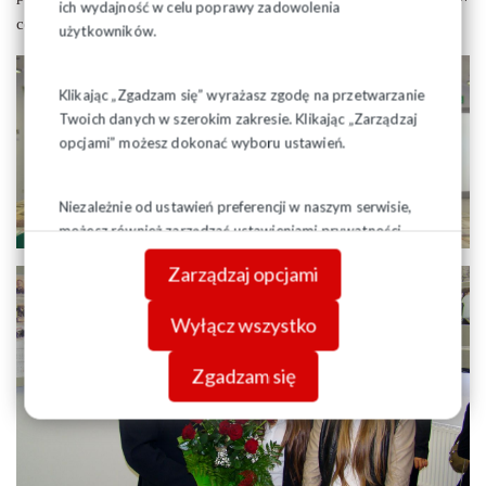
ich wydajność w celu poprawy zadowolenia
codziennego użytku.
użytkowników.
Klikając „Zgadzam się” wyrażasz zgodę na przetwarzanie
Twoich danych w szerokim zakresie. Klikając „Zarządzaj
opcjami” możesz dokonać wyboru ustawień.
Niezależnie od ustawień preferencji w naszym serwisie,
możesz również zarządzać ustawieniami prywatności
swojej przeglądarki. Więcej informacji o przetwarzaniu
Zarządzaj opcjami
danych znajdziesz w
Polityce prywatności.
Wyłącz wszystko
Zgadzam się