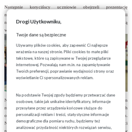
Następnie korycińscy uczniowie obejrzeli prezentację
multimedialną obrazującą najważniejsze wydarzenia w historii
Drogi Użytkowniku,
naszego związku po której to zwiedzilii okolicznościową
wystawę z okazji XXXV - lecia Solidarności.
Twoje dane są bezpieczne
Używamy plików cookies, aby zapewnić Ci najlepsze
wrażenia na naszej stronie. Pliki cookies to małe pliki
tekstowe, które są zapisywane w Twojej przeglądarce
internetowej. Pozwalają nam m.in. na zapamiętywanie
Twoich preferencji, poprawianie wydajności strony oraz
wyświetlanie Ci spersonalizowanych reklam.
Na podstawie Twojej zgody będziemy przetwarzać dane
Nasi młodzi Goście mieli możliwość zapoznania się z obszernym
osobowe, takie jak unikalne identyfikatory, informacje
przesyłane przez urządzenia końcowe służące do
materiałem archiwalnym, pamiątkami ze zbiorów prywatnych
personalizacji reklam i treści, statystyczne informacje
oraz oryginalnymi eksponatami z lat 80. i 90. ubiegłego wieku.
demograficzne dla pomiaru ruchu, będziemy też
Nie zabrakło ciekawostek z czasów wzmożonej działalności
analizować przydatność niektórych rozwiązań serwisu,
podziemnej, w tym plakatów, znaczków i przedmiotów