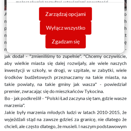
możesz również zarządzać ustawieniami prywatności
swojej przeglądarki. Więcej informacji o przetwarzaniu
Zarządzaj opcjami
Ale - jak mówił - "zastanówmy się, jak wyglądała jeszcze do
danych znajdziesz w
Polityce prywatności.
niedawna przeszłość, kiedy w czasach naszych
Wyłącz wszystko
poprzedników nikt nie myślał o Tykocinie i wielu innych
miastach i miasteczkach". I prawda jest niestety gorzka nikt
Zgadzam się
nie myślał, ponieważ poprzednia władza takimi miastami się
nie interesowała" - zaznaczył Mateusz Morawiecki. A my -
jak dodał - "zmieniliśmy to zupełnie". "Chcemy oczywiście,
aby wielkie miasta się dalej rozwijały, ale wiele naszych
inwestycji w szkoły, w drogi, w szpitale, w zabytki, wiele
środków budżetowych przeznaczamy na takie miasta, na
takie powiaty, na takie gminy jak wasza" - powiedział
premier, zwracając się do mieszkańców Tykocina.
Bo - jak podkreślił - "Polski Ład zaczyna się tam, gdzie wasze
marzenia".
Jakie były marzenia młodych ludzi w latach 2010-2015, że
wyjeżdżali stąd na zawsze gdzieś za granicę, nie dlatego że
chcieli, ale często dlatego, że musieli. I naszym podstawowym