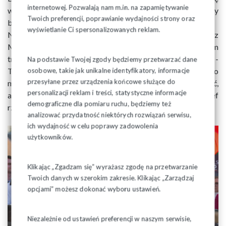
internetowej. Pozwalają nam m.in. na zapamiętywanie
wydobywać lokalne perły kultury i zapewnić im jak najlepszy
Twoich preferencji, poprawianie wydajności strony oraz
byt oraz rozwój.
wyświetlanie Ci spersonalizowanych reklam.
Na zakończenie wizyty w Tykocinie, Premier Mateusz
Morawiecki powiedział , że Tykocin nie może być miejscem
tranzytowym, "że się przejeżdża i jedzie dalej". "Tutaj -
Na podstawie Twojej zgody będziemy przetwarzać dane
Tykocin, taka piękna perła, perła Podlasia i inne miasta, to
osobowe, takie jak unikalne identyfikatory, informacje
przesyłane przez urządzenia końcowe służące do
miejsca, gdzie ludzie muszą chcieć się zatrzymać, zwiedzić,
personalizacji reklam i treści, statystyczne informacje
ale także żyć, pracować, kształcić się" - powiedział szef
demograficzne dla pomiaru ruchu, będziemy też
rządu.
analizować przydatność niektórych rozwiązań serwisu,
ich wydajność w celu poprawy zadowolenia
użytkowników.
Klikając „Zgadzam się” wyrażasz zgodę na przetwarzanie
Twoich danych w szerokim zakresie. Klikając „Zarządzaj
opcjami” możesz dokonać wyboru ustawień.
Niezależnie od ustawień preferencji w naszym serwisie,