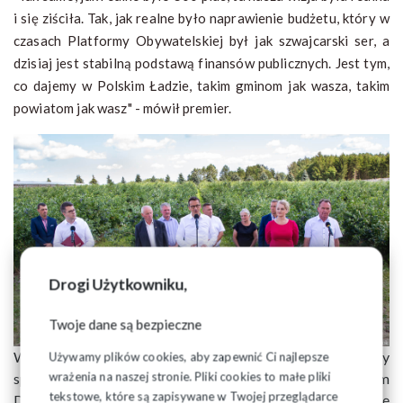
i się ziściła. Tak, jak realne było naprawienie budżetu, który w
czasach Platformy Obywatelskiej był jak szwajcarski ser, a
dzisiaj jest stabilną podstawą finansów publicznych. Jest tym,
co dajemy w Polskim Ładzie, takim gminom jak wasza, takim
powiatom jak wasz" - mówił premier.
Drogi Użytkowniku,
Twoje dane są bezpieczne
W Czarnej Białostockiej zapowiedział inwestycje w obiekty
Używamy plików cookies, aby zapewnić Ci najlepsze
wrażenia na naszej stronie. Pliki cookies to małe pliki
sportowe w całym kraju. W Białymstoku, przed Teatrem
tekstowe, które są zapisywane w Twojej przeglądarce
Dramatycznym, ogłosił, że państwo będzie starało się