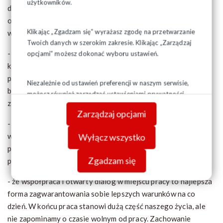
użytkowników.
dobrze posiadać jako młody pracownik, by jak najszybciej
odnaleźć się na rynku pracy. Na stronie
Klikając „Zgadzam się” wyrażasz zgodę na przetwarzanie
www.kolejnamlodych.pl będzie można dowiedzieć się:
Twoich danych w szerokim zakresie. Klikając „Zarządzaj
- jak efektywnie wykorzystać swoje wykształcenie i
opcjami” możesz dokonać wyboru ustawień.
kompetencje na rynku pracy. Pokażemy jak znaleźć dobrego
pracodawcę i czym go do siebie przekonać. To sprawi, że
Niezależnie od ustawień preferencji w naszym serwisie,
bardziej świadomie będziesz kierować swoją karierą
możesz również zarządzać ustawieniami prywatności
zawodową;
swojej przeglądarki. Więcej informacji o przetwarzaniu
Zarządzaj opcjami
danych znajdziesz w
Polityce prywatności.
- o rodzajach umów jakie można zawrzeć z pracodawcą i jakie
wynikają z nich prawa, ale też obowiązki dla pracownika. To
Wyłącz wszystko
podstawa, by nie dać się oszukiwać, ale też być fair wobec
Zgadzam się
przełożonych;
- że współpraca i otwarty dialog w miejscu pracy to najlepsza
forma zagwarantowania sobie lepszych warunków na co
dzień. W końcu praca stanowi dużą część naszego życia, ale
nie zapominamy o czasie wolnym od pracy. Zachowanie