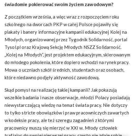
świadomie pokierować swoim życiem zawodowym?
Z początkiem września, a więc wraz z rozpoczęciem roku
szkolnego na dworcach PKP w całej Polsce pojawiły się
plakaty i banery informacyjne kampanii edukacyjnej Kolej na
Młodych, organizowanej przez Tygodnik Solidarność, portal
Tysol.pl oraz Krajową Sekcję Młodych NSZZ Solidarność.
„Kolej na Młodych”, jest projektem edukacyjnym, skierowanym
do młodego pokolenia, które dopiero wchodzi na rynek pracy.
Mowa o uczniach szkół średnich, studentach oraz osobach,
które niedawno podjęły aktywność zawodową.
Skąd pomysł na realizację takiej kampanii? Jak pokazują
wszelkie badania i nasze obserwacje, młodzi Polacy posiadają
niewystarczającą wiedzę na temat świata pracy. Nie dotyczy
to tylko stricte obowiązków i praw pracowniczych zawartych
w kodeksie pracy, ale też szeregu zagadnień z którymi
pracownicy muszą się mierzyć w XXI w. Młody człowiek
trafiając do swojej pierwszej pracy, często nie zdaje sobie