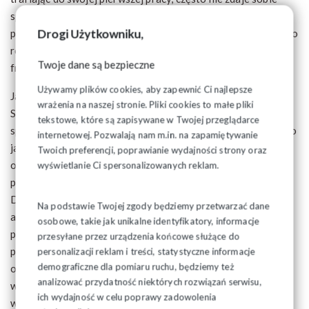
sprawy z tego co może, co musi, a czego absolutnie nie
Drogi Użytkowniku,
powinien robić jako pracownik. Daje to przestrzeń do różnego
rodzaju nieporozumień, nadużyć, a w dalszej kolejności do
Twoje dane są bezpieczne
frustracji i konfliktów na linii pracownik-pracodawca.
Używamy plików cookies, aby zapewnić Ci najlepsze
Jako redakcja Tygodnik Solidarność i Tysol.pl wraz z Krajową
wrażenia na naszej stronie. Pliki cookies to małe pliki
Sekcją Młodych NSZZ Solidarność chcemy w przystępny
tekstowe, które są zapisywane w Twojej przeglądarce
sposób przekazać młodemu pokoleniu, że mogą wpływać na to
internetowej. Pozwalają nam m.in. na zapamiętywanie
jak wygląda ich miejsce pracy, że warto wziąć za nie
Twoich preferencji, poprawianie wydajności strony oraz
odpowiedzialność i stać się pracownikiem świadomym, a
wyświetlanie Ci spersonalizowanych reklam.
przede wszystkim zaangażowanym w życie zakładu pracy.
Dbanie o własne warunki pracy zaprocentuje nie tylko jemu,
Na podstawie Twojej zgody będziemy przetwarzać dane
ale też pracodawcy na lata. Tak zorientowana osoba
osobowe, takie jak unikalne identyfikatory, informacje
przestanie być jedynie „turystą” w przedsiębiorstwie, który
przesyłane przez urządzenia końcowe służące do
przy pierwszej lepszej okazji je opuści, a dojrzałym i
personalizacji reklam i treści, statystyczne informacje
demograficzne dla pomiaru ruchu, będziemy też
odpowiedzialnym pracownikiem, który sam będzie czuć się
analizować przydatność niektórych rozwiązań serwisu,
ważną częścią firmy, a nie jedynie śrubką, którą można
ich wydajność w celu poprawy zadowolenia
wymienić. Dlatego stworzyliśmy kompendium wiedzy, którą