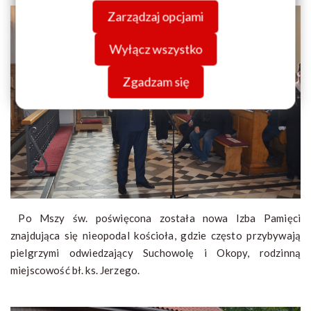
swojej przeglądarki. Więcej informacji o przetwarzaniu
Zarządzaj opcjami
danych znajdziesz w
Polityce prywatności.
Wyłącz wszystko
Zgadzam się
Po Mszy św. poświęcona została nowa Izba Pamięci
znajdująca się nieopodal kościoła, gdzie często przybywają
pielgrzymi odwiedzający Suchowolę i Okopy, rodzinną
miejscowość bł. ks. Jerzego.