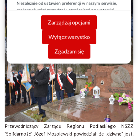
Niezależnie od ustawień preferencji w naszym serwisie,
możesz również zarządzać ustawieniami prywatności
swojej przeglądarki. Więcej informacji o przetwarzaniu
Zarządzaj opcjami
danych znajdziesz w
Polityce prywatności.
Wyłącz wszystko
Zgadzam się
Przewodniczący Zarządu Regionu Podlaskiego NSZZ
"Solidarność" Józef Mozolewski powiedział, że „dziwne” jest,