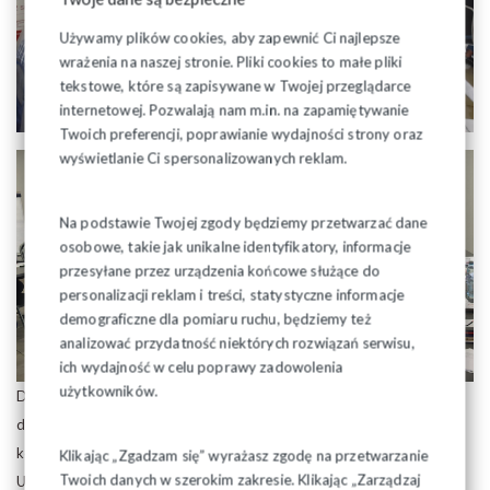
Używamy plików cookies, aby zapewnić Ci najlepsze
wrażenia na naszej stronie. Pliki cookies to małe pliki
tekstowe, które są zapisywane w Twojej przeglądarce
internetowej. Pozwalają nam m.in. na zapamiętywanie
Twoich preferencji, poprawianie wydajności strony oraz
wyświetlanie Ci spersonalizowanych reklam.
Na podstawie Twojej zgody będziemy przetwarzać dane
osobowe, takie jak unikalne identyfikatory, informacje
przesyłane przez urządzenia końcowe służące do
personalizacji reklam i treści, statystyczne informacje
demograficzne dla pomiaru ruchu, będziemy też
analizować przydatność niektórych rozwiązań serwisu,
ich wydajność w celu poprawy zadowolenia
użytkowników.
Dla wielu osób, było to pierwsze, niezwykle cenne doświadczenie,
dzięki któremu mogli poznać swoje słabe i mocne strony w
komunikowaniu się z innymi ludźmi.
Klikając „Zgadzam się” wyrażasz zgodę na przetwarzanie
Twoich danych w szerokim zakresie. Klikając „Zarządzaj
Uczestnicy, również dzięki ćwiczeniom praktycznym, otrzymali