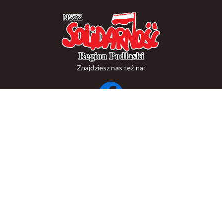
Znajdziesz nas też na:
ul. Suraska 1, 15-093 Białystok
tel.
+48 85 748 11 00
zr.podlaskiego@solidarnosc.org.pl
Copywriting NSZZ Solidarność Region Podlaski