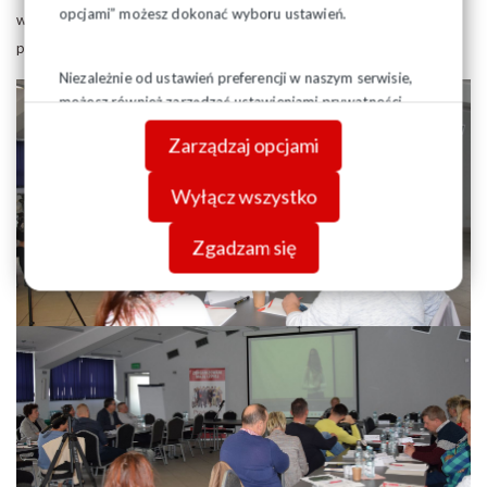
opcjami” możesz dokonać wyboru ustawień.
wartościowe wskazówki do wzmocnienia swoich przyszłych,
publicznych wystąpień.
Niezależnie od ustawień preferencji w naszym serwisie,
możesz również zarządzać ustawieniami prywatności
swojej przeglądarki. Więcej informacji o przetwarzaniu
Zarządzaj opcjami
danych znajdziesz w
Polityce prywatności.
Wyłącz wszystko
Zgadzam się