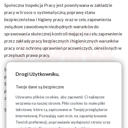
Społeczna Inspekcja Pracy jest powoływana w zakładzie
pracy w trosce o systematyczną poprawę stanu
bezpieczeństwa i higieny pracy oraz w celu zapewnienia
związkom zawodowym niezbędnych warunków do
sprawowania skutecznej kontroli mającej na celu zapewnienie
przez zakłady pracy bezpiecznych i higienicznych warunków
pracy oraz ochronę uprawnień pracowniczych, określonych w
przepisach prawa pracy.
Społeczna Inspekcja Pracy jest służbą społeczną pełnioną
Drogi Użytkowniku,
przez pracowników - członków Związku.
Społeczna Inspekcja Pracy reprezentuje interesy wszystkich
Twoje dane są bezpieczne
pracowników w zakładach pracy i jest kierowana przez
Używamy plików cookies, aby zapewnić Ci najlepsze
zakładowe organizacje związkowe.
wrażenia na naszej stronie. Pliki cookies to małe pliki
Społeczną inspekcję pracy w zakładzie pracy tworzą:
tekstowe, które są zapisywane w Twojej przeglądarce
internetowej. Pozwalają nam m.in. na zapamiętywanie
zakładowy społeczny inspektor pracy – dla całego
Twoich preferencji, poprawianie wydajności strony oraz