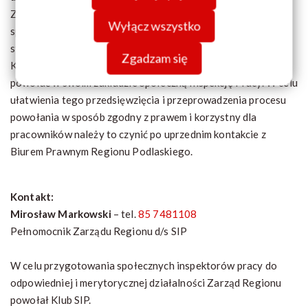
Zakładowe organizacje związkowe dostosowują organizację
Wyłącz wszystko
społecznej inspekcji pracy do potrzeb wynikających ze
struktury zakładu pracy.
Zgadzam się
Każda Organizacja Związkowa NSZZ „Solidarność” powinna
powołać w swoim zakładzie Społeczną Inspekcję Pracy. W celu
ułatwienia tego przedsięwzięcia i przeprowadzenia procesu
powołania w sposób zgodny z prawem i korzystny dla
pracowników należy to czynić po uprzednim kontakcie z
Biurem Prawnym Regionu Podlaskiego.
Kontakt:
Mirosław Markowski
– tel.
85 7481108
Pełnomocnik Zarządu Regionu d/s SIP
W celu przygotowania społecznych inspektorów pracy do
odpowiedniej i merytorycznej działalności Zarząd Regionu
powołał Klub SIP.