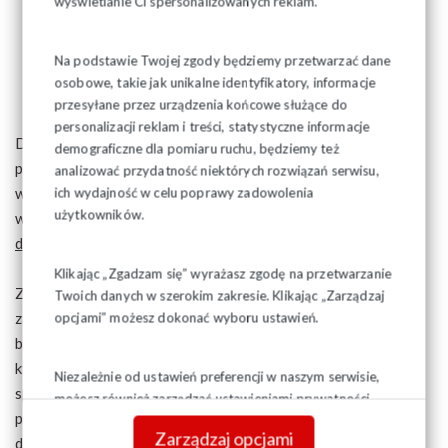
zakładu pracy;
wyświetlanie Ci spersonalizowanych reklam.
oddziałowi (wydziałowi) społeczni inspektorzy pracy –
dla poszczególnych oddziałów (wydziałów);
Na podstawie Twojej zgody będziemy przetwarzać dane
grupowi społeczni inspektorzy pracy – dla komórek
osobowe, takie jak unikalne identyfikatory, informacje
organizacyjnych oddziałów (wydziałów).
przesyłane przez urządzenia końcowe służące do
personalizacji reklam i treści, statystyczne informacje
Dla prawidłowego funkcjonowania SIP niezbędne jest
demograficzne dla pomiaru ruchu, będziemy też
przyjęcie odpowiednich dokumentów
i przeprowadzenie
analizować przydatność niektórych rozwiązań serwisu,
wyborów zgodnie z przyjętym regulaminem. Akty prawne i
ich wydajność w celu poprawy zadowolenia
użytkowników.
wzory dokumentów znajdują się w zakładce
Wybory,
dokumenty.
Klikając „Zgadzam się” wyrażasz zgodę na przetwarzanie
Zakładowi Społeczni Inspektorzy Pracy mogą wydawać
Twoich danych w szerokim zakresie. Klikając „Zarządzaj
zalecenia Pracodawcy dotyczące warunków pracy,
opcjami” możesz dokonać wyboru ustawień.
bezpieczeństwa i higieny pracy, likwidacji różnych zagrożeń,
które Pracodawca zobowiązany jest zrealizować. Wszystkim
Niezależnie od ustawień preferencji w naszym serwisie,
społecznym inspektorom pracy (zakładowym i oddziałowym)
możesz również zarządzać ustawieniami prywatności
przysługuje ochrona prawna ich stosunku pracy, taka jak
swojej przeglądarki. Więcej informacji o przetwarzaniu
Zarządzaj opcjami
działaczom związkowym.
danych znajdziesz w
Polityce prywatności.