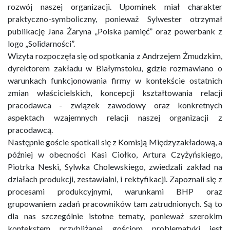
rozwój naszej organizacji. Upominek miał charakter
praktyczno-symboliczny, ponieważ Sylwester otrzymał
publikację Jana Żaryna „Polska pamięć” oraz powerbank z
logo „Solidarności”.
Wizyta rozpoczęła się od spotkania z Andrzejem Żmudzkim,
dyrektorem zakładu w Białymstoku, gdzie rozmawiano o
warunkach funkcjonowania firmy w kontekście ostatnich
zmian właścicielskich, koncepcji kształtowania relacji
pracodawca - związek zawodowy oraz konkretnych
aspektach wzajemnych relacji naszej organizacji z
pracodawcą.
Następnie goście spotkali się z Komisją Międzyzakładową, a
później w obecności Kasi Ciołko, Artura Czyżyńskiego,
Piotrka Neski, Sylwka Cholewskiego, zwiedzali zakład na
działach produkcji, zestawialni, i rektyfikacji. Zapoznali się z
procesami produkcyjnymi, warunkami BHP oraz
grupowaniem zadań pracowników tam zatrudnionych. Są to
dla nas szczególnie istotne tematy, ponieważ szerokim
kontekstem przybliżanej gościom problematyki jest