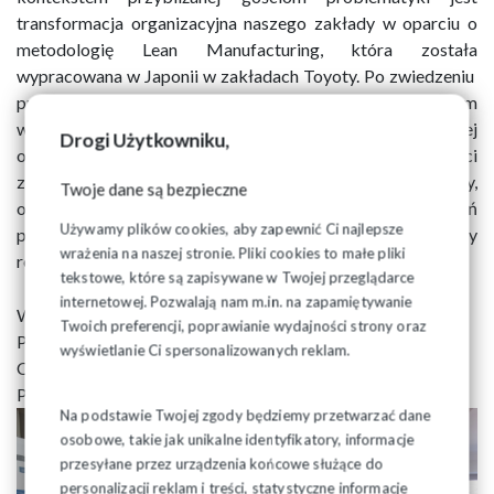
transformacja organizacyjna naszego zakłady w oparciu o
metodologię Lean Manufacturing, która została
wypracowana w Japonii w zakładach Toyoty. Po zwiedzeniu
procesów produkcyjnych odbyła się dyskusja z udziałem
wszystkich członków władzy wykonawczej naszej
Drogi Użytkowniku,
organizacji na temat różnorodnych barier w działalności
związkowej, związanych ze strukturą pracodawcy,
Twoje dane są bezpieczne
obciążeniem pracą oraz poszukiwaniem rozwiązań
Używamy plików cookies, aby zapewnić Ci najlepsze
prowadzących do wypracowywania optymalnej architektury
wrażenia na naszej stronie. Pliki cookies to małe pliki
relacji z pracodawcą.
tekstowe, które są zapisywane w Twojej przeglądarce
internetowej. Pozwalają nam m.in. na zapamiętywanie
Waldemar Kiszkiel
Twoich preferencji, poprawianie wydajności strony oraz
Przewodniczący OM NSZZ "Solidarność"
wyświetlanie Ci spersonalizowanych reklam.
CEDC International Sp. z o.o.
POLMOS Białystok
Na podstawie Twojej zgody będziemy przetwarzać dane
osobowe, takie jak unikalne identyfikatory, informacje
przesyłane przez urządzenia końcowe służące do
personalizacji reklam i treści, statystyczne informacje