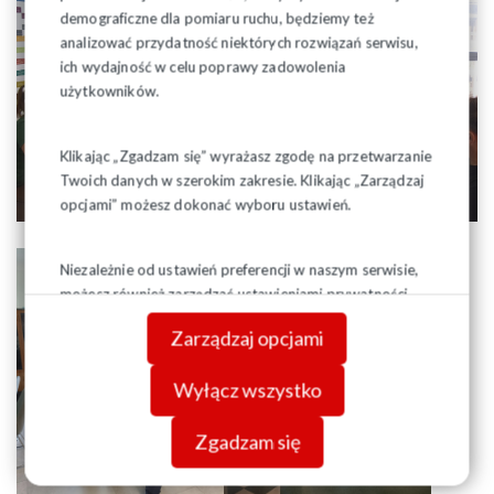
demograficzne dla pomiaru ruchu, będziemy też
analizować przydatność niektórych rozwiązań serwisu,
ich wydajność w celu poprawy zadowolenia
użytkowników.
Klikając „Zgadzam się” wyrażasz zgodę na przetwarzanie
Twoich danych w szerokim zakresie. Klikając „Zarządzaj
opcjami” możesz dokonać wyboru ustawień.
Niezależnie od ustawień preferencji w naszym serwisie,
możesz również zarządzać ustawieniami prywatności
swojej przeglądarki. Więcej informacji o przetwarzaniu
Zarządzaj opcjami
danych znajdziesz w
Polityce prywatności.
Wyłącz wszystko
Zgadzam się