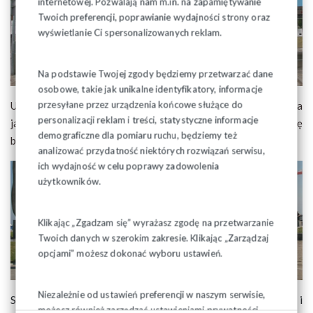
internetowej. Pozwalają nam m.in. na zapamiętywanie
Twoich preferencji, poprawianie wydajności strony oraz
wyświetlanie Ci spersonalizowanych reklam.
Na podstawie Twojej zgody będziemy przetwarzać dane
osobowe, takie jak unikalne identyfikatory, informacje
przesyłane przez urządzenia końcowe służące do
Uczniowie pogłębili wiedzę o patronie szkoły, a wydarzenia
personalizacji reklam i treści, statystyczne informacje
jakie miały miejsce w Gdańsku przed 35 laty stały im się
demograficzne dla pomiaru ruchu, będziemy też
bardziej zrozumiałe.
analizować przydatność niektórych rozwiązań serwisu,
ich wydajność w celu poprawy zadowolenia
użytkowników.
Klikając „Zgadzam się” wyrażasz zgodę na przetwarzanie
Twoich danych w szerokim zakresie. Klikając „Zarządzaj
opcjami” możesz dokonać wyboru ustawień.
Niezależnie od ustawień preferencji w naszym serwisie,
Szkoła jest wdzięczna patronowi szkoły za pomoc i
możesz również zarządzać ustawieniami prywatności