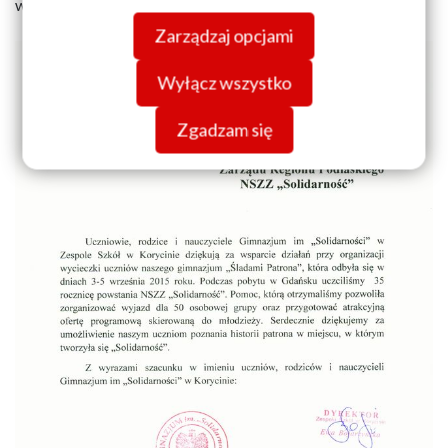
wsparcie w zorganizowaniu tego wyjazdu.
swojej przeglądarki. Więcej informacji o przetwarzaniu
Zarządzaj opcjami
danych znajdziesz w
Polityce prywatności.
Wyłącz wszystko
Zgadzam się