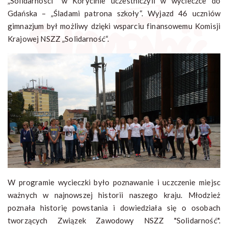
„Solidarności“ w Korycinie uczestniczyli w wycieczce do
Gdańska – „Śladami patrona szkoły“. Wyjazd 46 uczniów
gimnazjum był możliwy dzięki wsparciu finansowemu Komisji
Krajowej NSZZ „Solidarność“.
W programie wycieczki było poznawanie i uczczenie miejsc
ważnych w najnowszej historii naszego kraju. Młodzież
poznała historię powstania i dowiedziała się o osobach
tworzących Związek Zawodowy NSZZ "Solidarność".