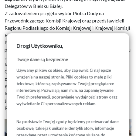
Delegatów w Bielsku Białej.
Z zadowoleniem przyjęto wybór Piotra Dudy na
Przewodniczącego Komisji Krajowej oraz przedstawicieli
Regionu Podlaskiego do Komisji Krajowej i Krajowej Komisji
Rewizyjnej.
Przewodniczącemu ZR Józefowi Mozolewskiemu
Drogi Użytkowniku,
pogratulowano otrzymanego w trakcie obrad Zjazdu medalu
„Zło dobrem zwyciężaj”, który otrzymał za zasługi w
Twoje dane są bezpieczne
kultywowaniu pamięci o bł. ks. Jerzym.
Używamy plików cookies, aby zapewnić Ci najlepsze
Omówiono przyjęte przez Zjazd dokumenty, szczególnie
wrażenia na naszej stronie. Pliki cookies to małe pliki
zapoznano się z uchwałą programową na obecną kadencję.
tekstowe, które są zapisywane w Twojej przeglądarce
Każdy z członków ZR otrzymał egzemplarz uchwały jako
internetowej. Pozwalają nam m.in. na zapamiętywanie
lekturę obowiązkową, w celu zapoznania z nią także
Twoich preferencji, poprawianie wydajności strony oraz
środowisk i zakładów, które reprezentują w Zarządzie
wyświetlanie Ci spersonalizowanych reklam.
Regionu.
Na podstawie Twojej zgody będziemy przetwarzać dane
osobowe, takie jak unikalne identyfikatory, informacje
przesyłane przez urządzenia końcowe służące do