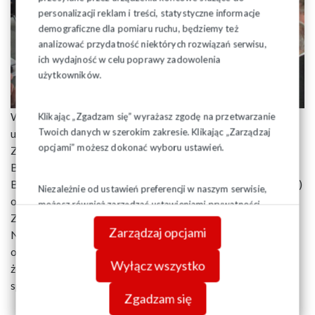
personalizacji reklam i treści, statystyczne informacje
demograficzne dla pomiaru ruchu, będziemy też
analizować przydatność niektórych rozwiązań serwisu,
ich wydajność w celu poprawy zadowolenia
użytkowników.
W związku ze zbliżającymi się wyborami samorządowymi
Klikając „Zgadzam się” wyrażasz zgodę na przetwarzanie
Twoich danych w szerokim zakresie. Klikając „Zarządzaj
udzielono poparcia startującym w wyborach członkom
opcjami” możesz dokonać wyboru ustawień.
Zarządu Regionu: Agnieszce Rzeszewskiej, Zbigniewowi
Brożkowi, Pawłowi Myszkowskiemu (Rada Miasta
Białystok), Ryszardowi Urbańczykowi (Sejmik Wojewódzki)
Niezależnie od ustawień preferencji w naszym serwisie,
oraz Zdzisławowi Koncewiczowi (Rada Miasta Suwałki).
możesz również zarządzać ustawieniami prywatności
Zarząd Regionu zaapelował do członków i sympatyków
swojej przeglądarki. Więcej informacji o przetwarzaniu
Zarządzaj opcjami
NSZZ „Solidarność” o udział w wyborach i głosowanie na
danych znajdziesz w
Polityce prywatności.
osoby, które swoją dotychczasową działalnością wykazały,
Wyłącz wszystko
że autentycznie reprezentują interesy pracownicze,
społeczne i związkowe.
Zgadzam się