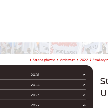
Strona główna
Archiwum
2022
Strażacy z
2025
S
2024
U
2023
2022