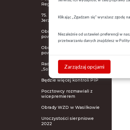
Regionu
75. rocznica urodzin bł. ks.
Klikając „Zgadzam się” wyrażasz zgodę n
Jerzego
Obchody 42. rocznicy
Niezależnie od ustawień preferencji w na
powstania NSZZ "S" c.d.
przetwarzaniu danych znajdziesz w
Polity
Obchody 42. rocznicy
powstania NSZZ "S"
Rada KSOiW NSZZ
Zarządzaj opcjami
„Solidarność"
Będzie więcej kontroli PIP
Pocztowcy rozmawiali z
wicepremierem
Obrady WZD w Wasilkowie
Uroczystości sierpniowe
2022