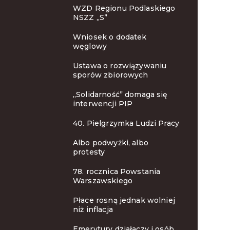
WZD Regionu Podlaskiego
NSZZ „S”
Wniosek o dodatek
węglowy
Ustawa o rozwiązywaniu
sporów zbiorowych
„Solidarność” domaga się
interwencji PIP
40. Pielgrzymka Ludzi Pracy
Albo podwyżki, albo
protesty
78. rocznica Powstania
Warszawskiego
Płace rosną jednak wolniej
niż inflacja
Emerytury działaczy i osób