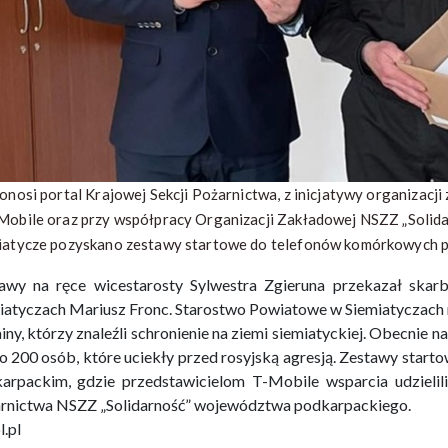
donosi portal Krajowej Sekcji Pożarnictwa, z inicjatywy organizacj
Mobile oraz przy współpracy Organizacji Zakładowej NSZZ „Soli
iatycze pozyskano zestawy startowe do telefonów komórkowych p
awy na ręce wicestarosty Sylwestra Zgieruna przekazał ska
iatyczach Mariusz Fronc. Starostwo Powiatowe w Siemiatyczach
iny, którzy znaleźli schronienie na ziemi siemiatyckiej. Obecnie 
o 200 osób, które uciekły przed rosyjską agresją. Zestawy star
arpackim, gdzie przedstawicielom T-Mobile wsparcia udzielil
rnictwa NSZZ „Solidarność” województwa podkarpackiego.
l.pl