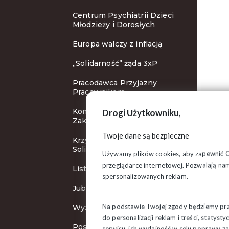
Centrum Psychiatrii Dzieci
Młodzieży i Dorosłych
Europa walczy z inflacją
„Solidarność” żąda 3xP
Pracodawca Przyjazny
Pracownikom
Komisja Krajowa w
Drogi Użytkowniku,
Zakopanem
Twoje dane są bezpieczne
Krzyże Wolności i
Solidarności
Używamy plików cookies, aby zapewnić Ci 
przeglądarce internetowej. Pozwalają nam
List do Ursuli von der Leyen
spersonalizowanych reklam.
Jubileuszowa pielgrzymka
Na podstawie Twojej zgody będziemy prze
Wyższa płaca minimalna
do personalizacji reklam i treści, staty
Posiedzenie Zarządu
serwisu, ich wydajność w celu poprawy 