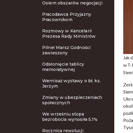
Osiem obszarów negocjacji
Pracodawca Przyjazny
Pracownikom
Rozmowy w Kancelarii
Prezesa Rady Ministrów
Pilne! Marsz Godności
zawieszony
Jak 
Odsłonięcie tablicy
w T-
memoratywnej
Siem
Wernisaż wystawy o bł. ks.
Zest
Jerzym
Siem
Zmiany w ubezpieczeniach
Ukra
społecznych
okoł
podk
We wrześniu stopa
bezrobocia wynosiła 5,1%
Poża
Tyso
Rocznica rewolucji