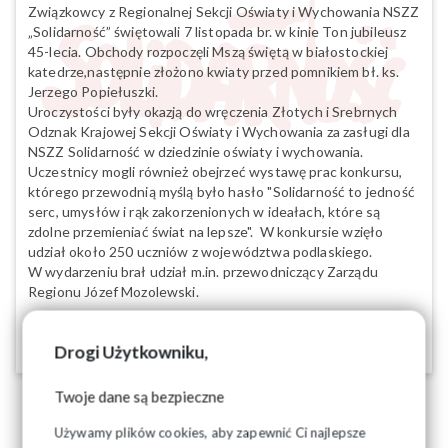
Związkowcy z Regionalnej Sekcji Oświaty i Wychowania NSZZ
„Solidarność” świętowali 7 listopada br. w kinie Ton jubileusz
45-lecia. Obchody rozpoczęli Mszą świętą w białostockiej
katedrze,następnie złożono kwiaty przed pomnikiem bł. ks.
Jerzego Popiełuszki.
Uroczystości były okazją do wręczenia Złotych i Srebrnych
Odznak Krajowej Sekcji Oświaty i Wychowania za zasługi dla
NSZZ Solidarność w dziedzinie oświaty i wychowania.
Uczestnicy mogli również obejrzeć wystawę prac konkursu,
którego przewodnią myślą było hasło "Solidarność to jedność
serc, umysłów i rąk zakorzenionych w ideałach, które są
zdolne przemieniać świat na lepsze". W konkursie wzięło
udział około 250 uczniów z województwa podlaskiego.
W wydarzeniu brał udział m.in. przewodniczący Zarządu
Regionu Józef Mozolewski.
08-11-2025
Drogi Użytkowniku,
Twoje dane są bezpieczne
Używamy plików cookies, aby zapewnić Ci najlepsze