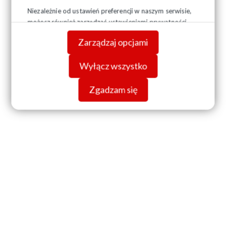
Niezależnie od ustawień preferencji w naszym serwisie,
możesz również zarządzać ustawieniami prywatności
swojej przeglądarki. Więcej informacji o przetwarzaniu
Zarządzaj opcjami
danych znajdziesz w
Polityce prywatności.
Wyłącz wszystko
Zgadzam się