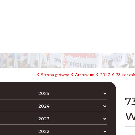
Strona główna
Archiwum
2017
73. roczn
2025
7
2024
W
2023
2022