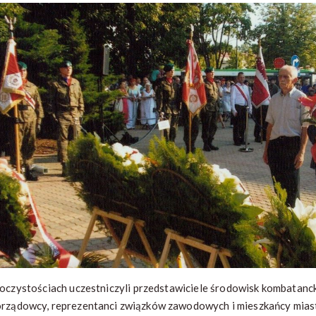
oczystościach uczestniczyli przedstawiciele środowisk kombatancki
rządowcy, reprezentanci związków zawodowych i mieszkańcy mias