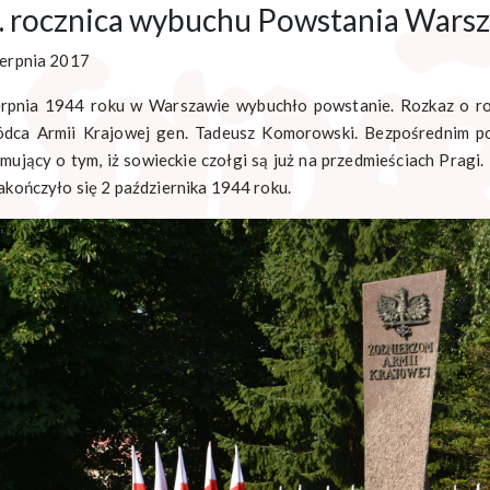
. rocznica wybuchu Powstania Wars
ierpnia 2017
erpnia 1944 roku w Warszawie wybuchło powstanie. Rozkaz o ro
dca Armii Krajowej gen. Tadeusz Komorowski. Bezpośrednim po
rmujący o tym, iż sowieckie czołgi są już na przedmieściach Prag
zakończyło się 2 października 1944 roku.