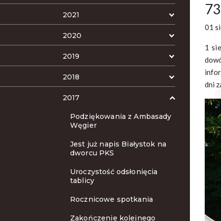
73
2021
01 s
2020
1 si
2019
dowó
info
2018
dni 
2017
Podziękowania z Ambasady
Węgier
Jest już napis Białystok na
dworcu PKS
Uroczystość odsłonięcia
tablicy
Rocznicowe spotkania
Zakończenie kolejnego