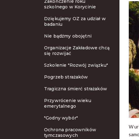
Zakończenie roku
szkolnego w Korycinie
Dziękujemy OZ za udział w
badaniu
Nie bądźmy obojętni
Organizacje Zakładowe chcą
się rozwijać
Szkolenie "Rozwój związku"
Pogrzeb strażaków
Tragiczna śmierć strażaków
Przywrócenie wieku
emerytalnego
"Godny wybór"
W ur
Ochrona pracowników
samo
tymczasowych