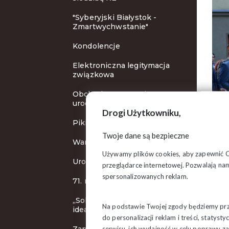
"Syberyjski Białystok -
Zmartwychwstanie"
Kondolencje
Elektroniczna legitymacja
związkowa
Obchody 70. rocznicy
urodzin
Drogi Użytkowniku,
Pikieta protestacyjna
Twoje dane są bezpieczne
Warto aktywnie działać
Używamy plików cookies, aby zapewnić Ci 
Uroczystości rocznicowe
przeglądarce internetowej. Pozwalają nam
spersonalizowanych reklam.
71. rocznica śmierci "Inki"
„Solidarność” wierna swoim
Na podstawie Twojej zgody będziemy prze
ideałom
do personalizacji reklam i treści, staty
serwisu, ich wydajność w celu poprawy 