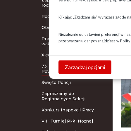
Zaproszenie na obchody
rocznicowe
Rocznica bitwy o Białystok
Klikając „Zgadzam się” wyrażasz zgodę n
Obchody 37 rocznicy
Niezależnie od ustawień preferencji w na
Prezydent podpisał dwie
przetwarzaniu danych znajdziesz w
Polity
ważne ustawy
X edycja konkursu PPP
73. rocznica wybuchu
Zarządzaj opcjami
Powstania Warszawskiego
Święto Policji
Zapraszamy do
Regionalnych Sekcji
Konkurs Inspekcji Pracy
VIII Turniej Piłki Nożnej