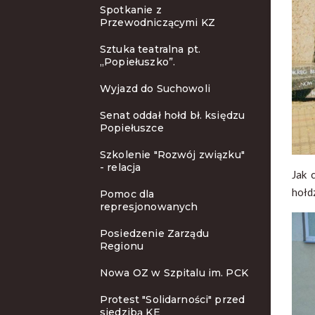
Spotkanie z
Przewodniczącymi KZ
Sztuka teatralna pt.
„Popiełuszko”.
Wyjazd do Suchowoli
Senat oddał hołd bł. księdzu
Popiełuszce
Szkolenie "Rozwój związku"
- relacja
Jak 
hołd
Pomoc dla
represjonowanych
Posiedzenie Zarządu
Regionu
Nowa OZ w Szpitalu im. PCK
Protest "Solidarności" przed
siedzibą KE