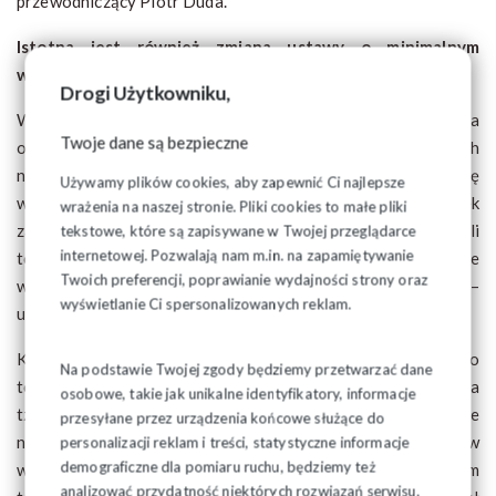
przewodniczący Piotr Duda.
Istotna jest również zmiana ustawy o minimalnym
wynagrodzeniu.
Drogi Użytkowniku,
Wreszcie została odłączona od minimalnego wynagrodzenia
Twoje dane są bezpieczne
ostatnia podwiązka, czyli tzw. dodatek za pracę w warunkach
niebezpiecznych i szkodliwych. Jak dotychczas udało nam się
Używamy plików cookies, aby zapewnić Ci najlepsze
wysunąć zawieszkę przy minimalnym wynagrodzeniu dodatek
wrażenia na naszej stronie. Pliki cookies to małe pliki
za pracę w warunkach nocnych, a także wysługę lat. Teraz jeśli
tekstowe, które są zapisywane w Twojej przeglądarce
internetowej. Pozwalają nam m.in. na zapamiętywanie
to porozumienie zostanie podpisane, to minimalne
Twoich preferencji, poprawianie wydajności strony oraz
wynagrodzenie jest bez żadnych dodatkowych obciążeń –
wyświetlanie Ci spersonalizowanych reklam.
usłyszeliśmy.
Kolejna, bardzo ważna rzecz, na którą czekamy od 2008 r., bo
Na podstawie Twojej zgody będziemy przetwarzać dane
to rząd PO i PSL-u przyjął ustawę w Sejmie, która wygaszała
osobowe, takie jak unikalne identyfikatory, informacje
tzw. emerytury pomostowe, które dawały szansę na odejście
przesyłane przez urządzenia końcowe służące do
na zasłużony odpoczynek pracownikom, którzy pracują w
personalizacji reklam i treści, statystyczne informacje
demograficzne dla pomiaru ruchu, będziemy też
warunkach trudnych, niebezpiecznych i szkodliwych. To nam
analizować przydatność niektórych rozwiązań serwisu,