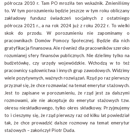
półrocza 2010 r. Tam PO mroziła ten wskaźnik. Zmieniliśmy
to. W tym porozumieniu będzie jeszcze w tym roku obliczany
zakładowy fundusz świadczeń socjalnych z ostatniego
półrocza 2021 r., a na rok 2024 już z roku 2022 r. To wielki
skok do przodu. W porozumieniu nie zapominamy o
pracownikach Domów Pomocy Społecznej. Będzie dla nich
gratyfikacja finansowa. Ale również dla pracowników szeroko
rozumianej sfery finansów publicznych. Nie dzielimy tylko na
budżetówkę, czy urzędy wojewódzkie. Wchodzą w to też
pracownicy sądownictwa i innych grup zawodowych. Widzimy
wiele pozytywnych, ważnych rozwiązań. Rząd po raz pierwszy
przyznał się, że chce rozmawiać na temat emerytur stażowych.
Jest to zapisane w porozumieniu, że rząd jest za dalszymi
rozmowami, ale nie akceptuje do emerytur stażowych tzw.
okresu nieskładkowego, tylko okres składkowy. Przyjmujemy
to i cieszymy się, że rząd pierwszy raz od kilku lat powiedział
tak, że chce prowadzić dalsze rozmowy na temat emerytur
stażowych – zakończył Piotr Duda.