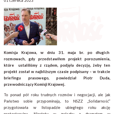
01 czerwca 2023
Komisja Krajowa, w dniu 31. maja br. po długich
rozmowach, gdy przedstawiłem projekt porozumienia,
które ustaliliśmy z rządem, podjęła decyzję, żeby ten
projekt został w najbliższym czasie podpisany – w trakcie
briefingu prasowego, powiedział Piotr Duda,
przewodniczący Komisji Krajowej.
To ponad pół roku trudnych rozmów i negocjacji, ale jak
Państwo sobie przypominają, to NSZZ „Solidarność”
przygotowała w listopadzie ubiegłego roku akcję
protestacyjną. Niestety w związku z dramatem w