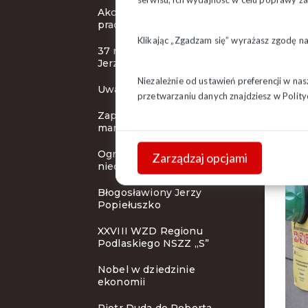
Akcja protestacyjna
pracowników handlu
Klikając „Zgadzam się” wyrażasz zgodę n
37 rocznica śmierci bł. ks.
Jerzego Popiełuszko
Niezależnie od ustawień preferencji w na
Uwaga! Pilne!
przetwarzaniu danych znajdziesz w
Polity
Zaproszenie na
manifestację
Ograniczenie handlu w
Zarządzaj opcjami
niedzielę - nowe przepisy
Błogosławiony Jerzy
Popiełuszko
XXVIII WZD Regionu
Podlaskiego NSZZ „S”
Nobel w dziedzinie
ekonomii