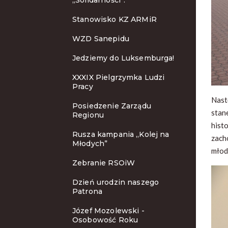
„Solidarności”.
Stanowisko KZ ARMiR
WZD Sanepidu
Jedziemy do Luksemburga!
XXXIX Pielgrzymka Ludzi
Pracy
Nast
Posiedzenie Zarządu
stan
Regionu
hist
Rusza kampania „Kolej na
zach
Młodych”
młod
Zebranie RSOiW
Dzień urodzin naszego
Patrona
Józef Mozolewski -
Osobowość Roku