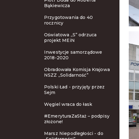
Piotr Duda do Roberta
Bąkiewicza
Przygotowania do 40
rocznicy
Oświatowa „S” odrzuca
projekt MEiN
Inwestycje samorządowe
2018-2020
Obradowała Komisja Krajowa
NSZZ „Solidarność”
Polski Ład - przyjęty przez
Sejm
Węgiel wraca do łask
#EmeryturaZaStaż – podpisy
złożone!
Marsz Niepodległości - do