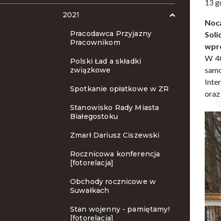
13 g
2021
Noc
Pracodawca Przyjazny
Soli
Pracownikom
wpro
W 40
Polski Ład a składki
samo
związkowe
Inte
Spotkanie opłatkowe w ZR
oraz 
Stanowisko Rady Miasta
Białegostoku
Zmarł Dariusz Ciszewski
Rocznicowa konferencja
[fotorelacja]
Obchody rocznicowe w
Suwałkach
Stan wojenny - pamiętamy!
[fotorelacja]