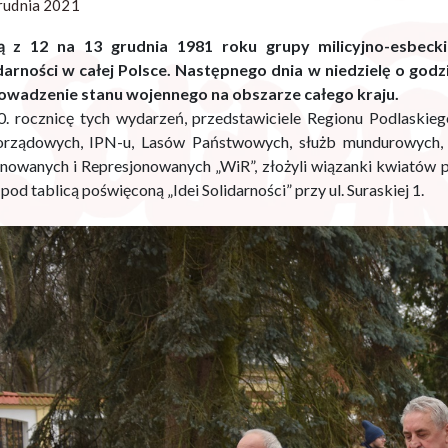
rudnia 2021
ą z 12 na 13 grudnia 1981 roku grupy milicyjno-esbecki
darności w całej Polsce. Następnego dnia w niedzielę o godzi
wadzenie stanu wojennego na obszarze całego kraju.
. rocznicę tych wydarzeń, przedstawiciele Regionu Podlaskieg
rządowych, IPN-u, Lasów Państwowych, służb mundurowych,
rnowanych i Represjonowanych „WiR”, złożyli wiązanki kwiatów p
pod tablicą poświęconą „Idei Solidarności” przy ul. Suraskiej 1.