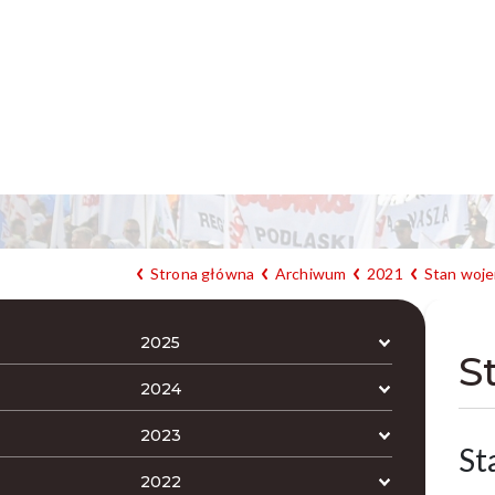
Strona główna
Archiwum
2021
Stan woje
2025
S
2024
2023
St
2022