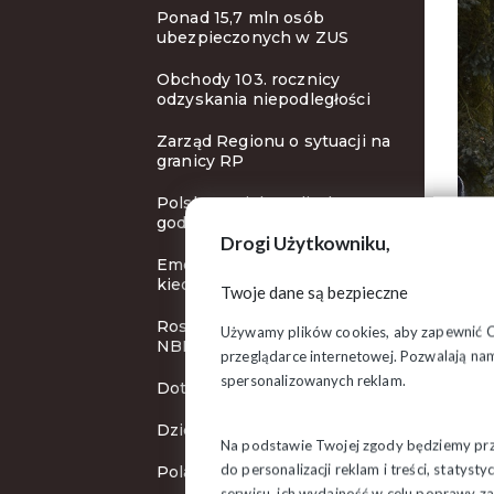
Ponad 15,7 mln osób
ubezpieczonych w ZUS
Obchody 103. rocznicy
odzyskania niepodległości
Zarząd Regionu o sytuacji na
granicy RP
Polska z większą liczbą
godzin pracy!
Drogi Użytkowniku,
Emerytura bez podatku - od
kiedy?
Twoje dane są bezpieczne
Rosną stopy procentowe
Używamy plików cookies, aby zapewnić Ci 
NBP
przeglądarce internetowej. Pozwalają nam
spersonalizowanych reklam.
Dotacje na ochronę zdrowia
Dzień Zaduszny
Na podstawie Twojej zgody będziemy prze
do personalizacji reklam i treści, staty
Polacy chcą wyższej płacy
serwisu, ich wydajność w celu poprawy 