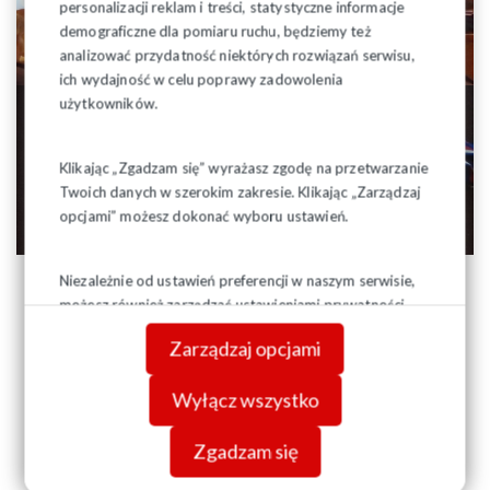
personalizacji reklam i treści, statystyczne informacje
demograficzne dla pomiaru ruchu, będziemy też
analizować przydatność niektórych rozwiązań serwisu,
ich wydajność w celu poprawy zadowolenia
użytkowników.
Klikając „Zgadzam się” wyrażasz zgodę na przetwarzanie
Twoich danych w szerokim zakresie. Klikając „Zarządzaj
opcjami” możesz dokonać wyboru ustawień.
Niezależnie od ustawień preferencji w naszym serwisie,
możesz również zarządzać ustawieniami prywatności
swojej przeglądarki. Więcej informacji o przetwarzaniu
Zarządzaj opcjami
danych znajdziesz w
Polityce prywatności.
Wyłącz wszystko
Zgadzam się