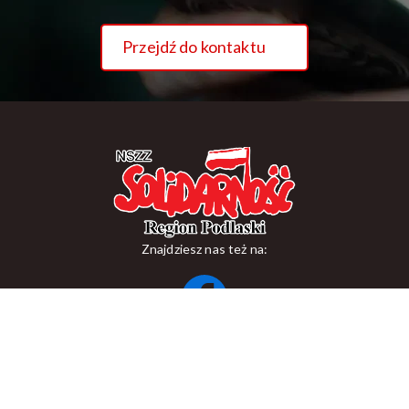
Przejdź do kontaktu
Znajdziesz nas też na:
ul. Suraska 1, 15-093 Białystok
tel.
+48 85 748 11 00
zr.podlaskiego@solidarnosc.org.pl