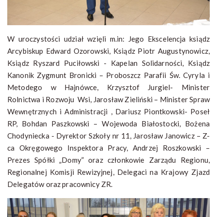
W uroczystości udział wzięli m.in: Jego Ekscelencja ksiądz
Arcybiskup Edward Ozorowski, Ksiądz Piotr Augustynowicz,
Ksiądz Ryszard Puciłowski - Kapelan Solidarności, Ksiądz
Kanonik Zygmunt Bronicki – Proboszcz Parafii Św. Cyryla i
Metodego w Hajnówce, Krzysztof Jurgiel- Minister
Rolnictwa i Rozwoju Wsi, Jarosław Zieliński – Minister Spraw
Wewnętrznych i Administracji , Dariusz Piontkowski- Poseł
RP, Bohdan Paszkowski – Wojewoda Białostocki, Bożena
Chodyniecka - Dyrektor Szkoły nr 11, Jarosław Janowicz – Z-
ca Okręgowego Inspektora Pracy, Andrzej Roszkowski –
Prezes Spółki „Domy” oraz członkowie Zarządu Regionu,
Regionalnej Komisji Rewizyjnej, Delegaci na Krajowy Zjazd
Delegatów oraz pracownicy ZR.