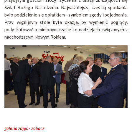
przybyłym gościom złożył życzenia z okazji zbliżających się
Świąt Bożego Narodzenia. Najważniejszą częścią spotkania
było podzielenie się opłatkiem - symbolem zgody i pojednania.
Przy wigilijnym stole była okazja, by wymienić poglądy,
podyskutować o minionym czasie i o nadziejach związanych z
nadchodzącym Nowym Rokiem.
galeria zdjęć - zobacz