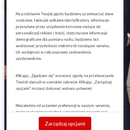
Na podstawie Twojej zgody będziemy przetwarzać dane
osobowe, takie jak unikalne identyfikatory, informacje
przesyłane przez urządzenia końcowe służące do
personalizacji reklam i treści, statystyczne informacje
demograficzne dla pomiaru ruchu, będziemy też
analizować przydatność niektórych rozwiązań serwisu,
ich wydajność w celu poprawy zadowolenia
użytkowników.
Klikając „Zgadzam się” wyrażasz zgodę na przetwarzanie
Twoich danych w szerokim zakresie. Klikając „Zarządzaj
opcjami” możesz dokonać wyboru ustawień.
Niezależnie od ustawień preferencji w naszym serwisie,
możesz również zarządzać ustawieniami prywatności
swojej przeglądarki. Więcej informacji o przetwarzaniu
Zarządzaj opcjami
danych znajdziesz w
Polityce prywatności.