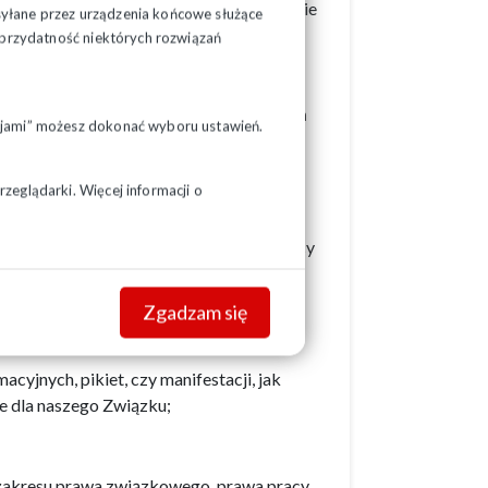
alności związkowej, m.in. opiniowanie
syłane przez urządzenia końcowe służące
pracodawców;
ć przydatność niektórych rozwiązań
czych przed sądami pracy i ubezpieczeń
pcjami” możesz dokonać wyboru ustawień.
zeglądarki. Więcej informacji o
dawcą w zakresie warunków pracy i płacy
dczeń socjalnych, czy układów
Zgadzam się
yjnych, pikiet, czy manifestacji, jak
e dla naszego Związku;
 zakresu prawa związkowego, prawa pracy,