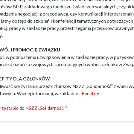
pisów BHP, zakładowego funduszu świadczeń socjalnych, czy ukł
adzenia negocjacji z pracodawcą, czy komunikacji interpersonalnej
łatny dostęp do szkoleń i konferencji tematycznych dotyczących
ekcji pracy w zakładzie pracy, przestrzegania przepisów prawnych
y;
WÓJ I PROMOCJĘ ZWIĄZKU
c w podnoszeniu uzwiązkowienia w zakładzie pracy, w pozyski
rcie działań rozwojowych i promocyjnych wobec członków Zwią
EFITY DLA CZŁONKÓW
iwość korzystania przez członków NSZZ „Solidarność” z wielu 
towych. Więcej informacji, w zakładce -
Benefity!
przystąpić do NSZZ „Solidarność”?