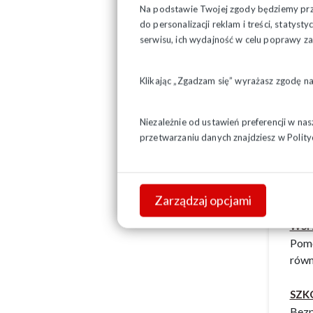
Pomo
Na podstawie Twojej zgody będziemy prze
wewn
do personalizacji reklam i treści, staty
serwisu, ich wydajność w celu poprawy 
OBR
Bezp
Klikając „Zgadzam się” wyrażasz zgodę n
społ
ochr
Niezależnie od ustawień preferencji w na
przetwarzaniu danych znajdziesz w
Polity
NEG
Pomo
– w 
zbio
Zarządzaj opcjami
WSP
Pomo
równ
SZK
Bezp