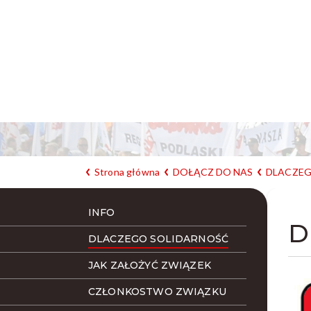
Strona główna
DOŁĄCZ DO NAS
DLACZEG
INFO
D
DLACZEGO SOLIDARNOŚĆ
JAK ZAŁOŻYĆ ZWIĄZEK
CZŁONKOSTWO ZWIĄZKU