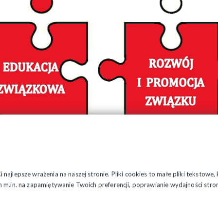
erając NSZZ „Solidarność” Twoje interesy reprezentować będz
ująca m.in.:
ADY PRAWNE
najlepsze wrażenia na naszej stronie. Pliki cookies to małe pliki tekstowe
łatny dostęp do fachowej pomocy prawnej, porad prawnych
 m.in. na zapamiętywanie Twoich preferencji, poprawianie wydajności stron
widualnej pomocy w sprawach prywatnych z zakresu prawa cywilneg
SULATACJE EKSPERCKIE