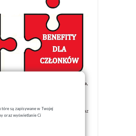
ie profesjonalna organizacja związkowa,
, które są zapisywane w Twojej
 dotyczących spraw pracowniczych oraz
y oraz wyświetlanie Ci
o, czy karnego;