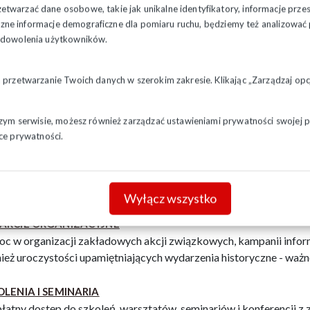
c merytoryczną związkowych ekspertów w prowadzeniu dział
twarzać dane osobowe, takie jak unikalne identyfikatory, informacje prze
ątrzzakładowych aktów prawnych, oraz sporządzanie pism do 
styczne informacje demograficzne dla pomiaru ruchu, będziemy też analizowa
zadowolenia użytkowników.
ONĘ W PROCESACH SĄDOWYCH I OCHRONĘ ZWIĄZKOWĄ
łatną obronę w procesach sądowych dotyczących spraw pracowni
a przetwarzanie Twoich danych w szerokim zakresie. Klikając „Zarządzaj o
ecznych;
onę przed nieuzasadnionym wypowiedzeniem umowy o pracę;
szym serwisie, możesz również zarządzać ustawieniami prywatności swojej pr
ce prywatności.
OCJACJE WARUNKÓW PRACY I PŁACY
c konsultacyjno-negocjacyjną w uzgadnianiu porozumień z praco
tym regulaminu wynagradzania, regulaminu pracy, regulaminu świa
rowych pracy;
Wyłącz wszystko
ARCIE ORGANIZACYJNE
c w organizacji zakładowych akcji związkowych, kampanii informac
ież uroczystości upamiętniających wydarzenia historyczne - ważn
OLENIA I SEMINARIA
łatny dostęp do szkoleń, warsztatów, seminariów i konferencji z