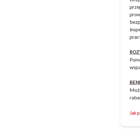
prze
prow
bezp
insp
prac
ROZ
Pomo
wspa
BEN
Możl
raba
Jak 