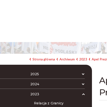
Strona główna
Archiwum
2023
Apel Prez
2025
A
2024
P
2023
Relacja z Granicy