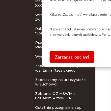
Msza Święta inaugurująca
XXXI KZD
Klikając „Zgadzam się” wyrażasz zgodę n
Wizerunek działacza
związkowego
Rabaty dla członków
Niezależnie od ustawień preferencji w na
"Solidarności"
przetwarzaniu danych znajdziesz w
Polity
Pracodawca Przyjazny
Pracownikom
Zarządzaj opcjami
Wystawa i koncert
Zapadł prawomocny wyrok
ws. Emila Rzęsickiego
Zapraszamy na uroczystości
w Suchowoli
Zebranie OZ MSWiA z
udziałem Przew. ZR
Ostatnie pożegnanie abp.