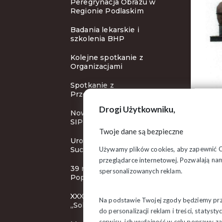
Peregrynacja Obrazu w
Regionie Podlaskim
Badania lekarskie i
szkolenia BHP
Kolejne spotkanie z
Organizacjami
Spotkanie z
Przewodniczącym ZR
Drogi Użytkowniku,
Nowy cykl szkoleń Klubu
SIP
Twoje dane są bezpieczne
Uroczystości rocznicowe w
Używamy plików cookies, aby zapewnić Ci 
Suchowoli
przeglądarce internetowej. Pozwalają nam
39 rocznica śmierci bł. ks.
spersonalizowanych reklam.
Popiełuszki
XXXI KZD NSZZ
Na podstawie Twojej zgody będziemy prze
„Solidarność”
do personalizacji reklam i treści, staty
serwisu, ich wydajność w celu poprawy 