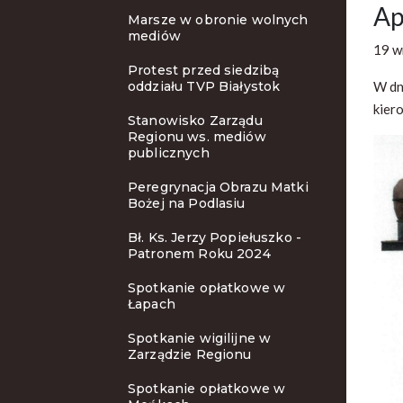
Ap
Marsze w obronie wolnych
mediów
19 w
Protest przed siedzibą
oddziału TVP Białystok
W dn
kier
Stanowisko Zarządu
Regionu ws. mediów
publicznych
Peregrynacja Obrazu Matki
Bożej na Podlasiu
Bł. Ks. Jerzy Popiełuszko -
Patronem Roku 2024
Spotkanie opłatkowe w
Łapach
Spotkanie wigilijne w
Zarządzie Regionu
Spotkanie opłatkowe w