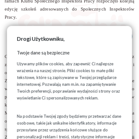
ramach Klubu Społecznego Inspektora Pracy rozpoczęto kolejną
edycję szkoleń adresowanych do Społecznych Inspektorów
Pracy.
Drogi Użytkowniku,
Twoje dane są bezpieczne
Celem szkoleń jest przekazanie niezbędnych wiadomości z
Używamy plików cookies, aby zapewnić Ci najlepsze
zakresu prawnej i technicznej ochrony pracy oraz praw i
wrażenia na naszej stronie. Pliki cookies to małe pliki
obowiązków SIP.
tekstowe, które są zapisywane w Twojej przeglądarce
Zajęcia, w których uczestniczy 21 osób odbywają się w formie
internetowej. Pozwalają nam m.in. na zapamiętywanie
wykładów przygotowujących i dokształcających SIP do
Twoich preferencji, poprawianie wydajności strony oraz
pełnienia aktywnej roli w ramach swoich kompetencji, także w
wyświetlanie Ci spersonalizowanych reklam.
komisjach BHP u pracodawców
Mamy nadzieję, że zdobyta wiedza przyczyni się do zwiększenia
Na podstawie Twojej zgody będziemy przetwarzać dane
ochrony człowieka w środowisku pracy oraz wzmocnienia
osobowe, takie jak unikalne identyfikatory, informacje
społecznego nadzoru nad warunkami pracy.
przesyłane przez urządzenia końcowe służące do
personalizacji reklam i treści, statystyczne informacje
Zajęcia prowadzone przez inspektorów z Okręgowej Inspekcji