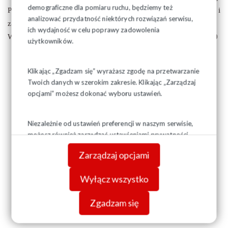
demograficzne dla pomiaru ruchu, będziemy też
Pracy w Białymstoku odbywać się będą raz w miesiącu i
analizować przydatność niektórych rozwiązań serwisu,
zakończą się w grudniu 2017 r.
ich wydajność w celu poprawy zadowolenia
Więcej informacji uzyskać można pod numerem tel. 85 7481100
użytkowników.
Klikając „Zgadzam się” wyrażasz zgodę na przetwarzanie
Twoich danych w szerokim zakresie. Klikając „Zarządzaj
opcjami” możesz dokonać wyboru ustawień.
Niezależnie od ustawień preferencji w naszym serwisie,
możesz również zarządzać ustawieniami prywatności
swojej przeglądarki. Więcej informacji o przetwarzaniu
Zarządzaj opcjami
danych znajdziesz w
Polityce prywatności.
Wyłącz wszystko
Zgadzam się