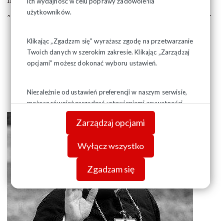
inicjatywę wsparły trzy OZ NSZZ „S” - CEDC International O/
ich wydajność w celu poprawy zadowolenia
użytkowników.
„Polmos” Białystok, PGE Białystok oraz Pfleiderer Grajewo S.A.
Klikając „Zgadzam się” wyrażasz zgodę na przetwarzanie
Twoich danych w szerokim zakresie. Klikając „Zarządzaj
Stanowisko
opcjami” możesz dokonać wyboru ustawień.
Prezydium Zarządu Regionu Podlaskiego
NSZZ „Solidarność”
Niezależnie od ustawień preferencji w naszym serwisie,
ws. wspomnienia śp. ks. Kardynała Prymasa Józefa Glempa
możesz również zarządzać ustawieniami prywatności
swojej przeglądarki. Więcej informacji o przetwarzaniu
Zarządzaj opcjami
danych znajdziesz w
Polityce prywatności.
Wyłącz wszystko
Zgadzam się