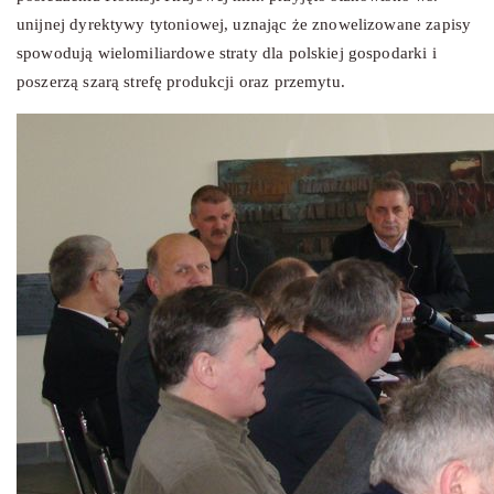
unijnej dyrektywy tytoniowej, uznając że znowelizowane zapisy
spowodują wielomiliardowe straty dla polskiej gospodarki i
poszerzą szarą strefę produkcji oraz przemytu.