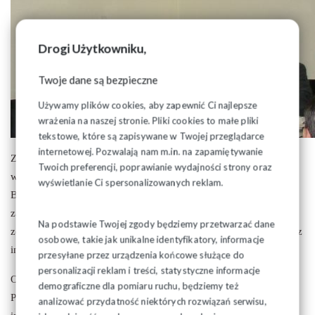
Drogi Użytkowniku,
Twoje dane są bezpieczne
Używamy plików cookies, aby zapewnić Ci najlepsze
wrażenia na naszej stronie. Pliki cookies to małe pliki
tekstowe, które są zapisywane w Twojej przeglądarce
internetowej. Pozwalają nam m.in. na zapamiętywanie
Zaapelowano również o dalsze zbieranie podpisów pod
Twoich preferencji, poprawianie wydajności strony oraz
wnioskiem o referendum przeciw sprzedaży MPEC w
wyświetlanie Ci spersonalizowanych reklam.
Białymstoku oraz Europejską Inicjatywą Obywatelską na rzecz
zawieszenia Pakietu Klimatyczno-Energetycznego. Poruszona
Na podstawie Twojej zgody będziemy przetwarzać dane
została również kwestia strajku ostrzegawczego Spółek PKP oraz
osobowe, takie jak unikalne identyfikatory, informacje
interwencji ws. ciężkiej sytuacji Mostostalu Białystok.
przesyłane przez urządzenia końcowe służące do
personalizacji reklam i treści, statystyczne informacje
Omówiono także działalność, powołanego rok temu, Funduszu
demograficzne dla pomiaru ruchu, będziemy też
Pomocy Regionu Podlaskiego NSZZ „S”. Na chwilę obecną
analizować przydatność niektórych rozwiązań serwisu,