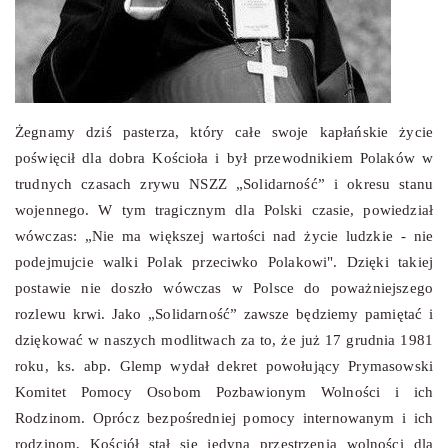
Żegnamy dziś pasterza, który całe swoje kapłańskie życie
poświęcił dla dobra Kościoła i był przewodnikiem Polaków w
trudnych czasach zrywu NSZZ „Solidarność” i okresu stanu
wojennego. W tym tragicznym dla Polski czasie, powiedział
wówczas: „Nie ma większej wartości nad życie ludzkie - nie
podejmujcie walki Polak przeciwko Polakowi". Dzięki takiej
postawie nie doszło wówczas w Polsce do poważniejszego
rozlewu krwi. Jako „Solidarność” zawsze będziemy pamiętać i
dziękować w naszych modlitwach za to, że już 17 grudnia 1981
roku, ks. abp. Glemp wydał dekret powołujący Prymasowski
Komitet Pomocy Osobom Pozbawionym Wolności i ich
Rodzinom. Oprócz bezpośredniej pomocy internowanym i ich
rodzinom, Kościół stał się jedyną przestrzenią wolności dla