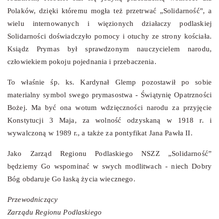
Polaków, dzięki któremu mogła też przetrwać „Solidarność", a
wielu internowanych i więzionych działaczy podlaskiej
Solidarności doświadczyło pomocy i otuchy ze strony kościała.
Ksiądz Prymas był sprawdzonym nauczycielem narodu,
człowiekiem pokoju pojednania i przebaczenia.
To właśnie śp. ks. Kardynał Glemp pozostawił po sobie
materialny symbol swego prymasostwa - Świątynię Opatrzności
Bożej. Ma być ona wotum wdzięczności narodu za przyjęcie
Konstytucji 3 Maja, za wolność odzyskaną w 1918 r. i
wywalczoną w 1989 r., a także za pontyfikat Jana Pawła II.
Jako Zarząd Regionu Podlaskiego NSZZ „Solidarność”
będziemy Go wspominać w swych modlitwach - niech Dobry
Bóg obdaruje Go łaską życia wiecznego.
Przewodniczący
Zarządu Regionu Podlaskiego