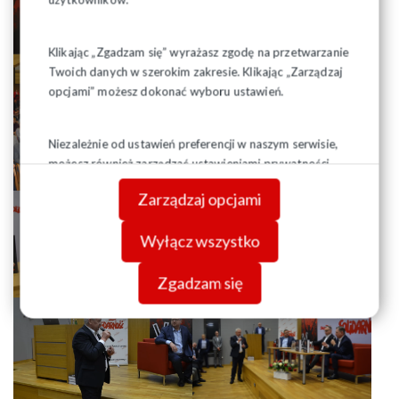
Klikając „Zgadzam się” wyrażasz zgodę na przetwarzanie
Twoich danych w szerokim zakresie. Klikając „Zarządzaj
opcjami” możesz dokonać wyboru ustawień.
Niezależnie od ustawień preferencji w naszym serwisie,
możesz również zarządzać ustawieniami prywatności
swojej przeglądarki. Więcej informacji o przetwarzaniu
Zarządzaj opcjami
danych znajdziesz w
Polityce prywatności.
Wyłącz wszystko
Zgadzam się