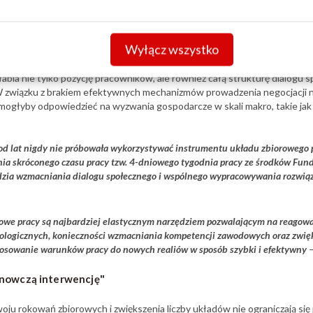
owadzenia negocjacji na poziomie ponadzakładowym"
Wyłącz wszystko
a w kontekście rokowań o wymiarze sektorowym, które w Polsce uległy nie
y prowadzenia negocjacji na poziomie ponadzakładowym, co skutkuje bra
łabia nie tylko pozycję pracowników, ale również całą strukturę dialogu
 związku z brakiem efektywnych mechanizmów prowadzenia negocjacji 
głyby odpowiedzieć na wyzwania gospodarcze w skali makro, takie jak
 od lat nigdy nie próbowała wykorzystywać instrumentu układu zbiorowego 
nia skróconego czasu pracy tzw. 4-dniowego tygodnia pracy ze środków Fund
ędzia wzmacniania dialogu społecznego i wspólnego wypracowywania rozwią
rowe pracy są najbardziej elastycznym narzędziem pozwalającym na reagow
ologicznych, konieczności wzmacniania kompetencji zawodowych oraz zwięk
tosowanie warunków pracy do nowych realiów w sposób szybki i efektywny
tanowczą interwencję"
woju rokowań zbiorowych i zwiększenia liczby układów nie ograniczają si