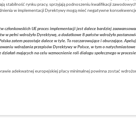
ą stabilność rynku pracy, sprzyjają podnoszeniu kwalifikacji zawodowych
óźnienia w implementacji Dyrektywy mogą mieć negatywne konsekwencje n
tw członkowskich UE proces implementacji jest dalece bardziej zaawansowa
w w pełni wdrożyło Dyrektywę, a dodatkowe 8 państw wdrożyło postanowi
 Polska zatem pozostaje dalece w tyle. To rozczarowujące i oburzające. Apel
rowaniu wdrażania przepisów Dyrektywy w Polsce, w tym o natychmiastowe
cie działań mających na celu wzmocnienie roli dialogu społecznego w proces
awie adekwatnej europejskiej płacy minimalnej powinna zostać wdrożon