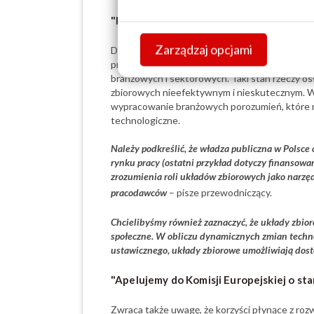
"Nie istnieją efektywne mechanizmy pr
Zarządzaj opcjami
Dodaje, że sytuacja ta jest szczególnie trudn
praktycznie nie istnieją efektywne mechanizm
branżowych i sektorowych. Taki stan rzeczy os
zbiorowych nieefektywnym i nieskutecznym. W
wypracowanie branżowych porozumień, które mo
technologiczne.
Należy podkreślić, że władza publiczna w Polsce
rynku pracy (ostatni przykład dotyczy finansowa
zrozumienia roli układów zbiorowych jako narz
pracodawców
– pisze przewodniczący.
Chcielibyśmy również zaznaczyć, że układy zbio
społeczne. W obliczu dynamicznych zmian techn
ustawicznego, układy zbiorowe umożliwiają dos
"Apelujemy do Komisji Europejskiej o s
Zwraca także uwagę, że korzyści płynące z roz