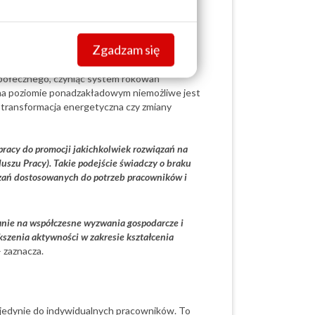
Zgadzam się
mal całkowitej atrofii. Według niego
kiem możliwości zawierania porozumień
 społecznego, czyniąc system rokowań
na poziomie ponadzakładowym niemożliwe jest
 transformacja energetyczna czy zmiany
pracy do promocji jakichkolwiek rozwiązań na
uszu Pracy). Takie podejście świadczy o braku
zań dostosowanych do potrzeb pracowników i
anie na współczesne wyzwania gospodarcze i
szenia aktywności w zakresie kształcenia
– zaznacza.
ę jedynie do indywidualnych pracowników. To