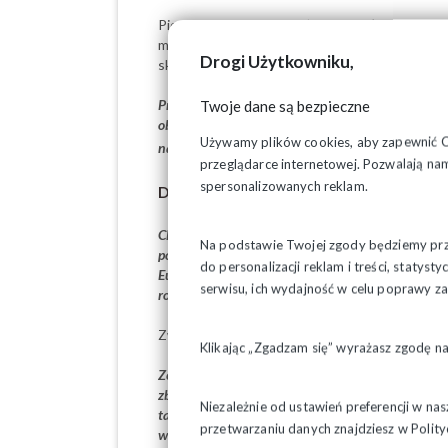
Piotr Duda przypomina, że w ubiegłym roku pr
minimalnym wynagrodzeniu za pracę UC62 oraz 
Drogi Użytkowniku,
skierowane przez rząd do Parlamentu.
Twoje dane są bezpieczne
Przypominamy, że do czasu ewentualnego orzecz
obowiązek ją implementować we wskazanym w ni
Używamy plików cookies, aby zapewnić Ci 
naruszeniowej, co dodatkowo podważa wizerunek
przeglądarce internetowej. Pozwalają nam
spersonalizowanych reklam.
Dualizacja rynku pracy
Chcielibyśmy podkreślić, że Polska od lat boryka
Na podstawie Twojej zgody będziemy prze
podstawie umów niestandardowych, takich jak u
do personalizacji reklam i treści, staty
Europejską w ramach Zaleceń Krajowych w ramach
serwisu, ich wydajność w celu poprawy 
rozwoju układów zbiorowych pracy
– dodaje.
Zwraca też uwagę na specyficzny problem zwią
Klikając „Zgadzam się” wyrażasz zgodę n
Ze względu na szczególnie dużą liczbę oraz znac
zbiorowymi pracy, związki zawodowe potrzebują w
Niezależnie od ustawień preferencji w na
także realizacji zasady społecznej gospodarki ry
przetwarzaniu danych znajdziesz w
Polity
władze publiczne aktywnie wspierają negocjacje