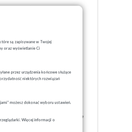
acja Dyrektywy (czyli Projekt ustawy o
ch UC34). Jednakże wciąż nie zostały one
ta obowiązuje, a państwo członkowskie ma
zczęciem przez Komisję Europejską procedury
, które są zapisywane w Twojej
dniczący.
y oraz wyświetlanie Ci
 obecnych na rynku pracy zatrudniona jest na
syłane przez urządzenia końcowe służące
 wielokrotnie podnoszony przez Komisję
ć przydatność niektórych rozwiązań
ona, co negatywnie wpływa na realną szansę
pcjami” możesz dokonać wyboru ustawień.
woli prowadzenia negocjacji nad układami
punktu widzenia ochrony praw pracowniczych, ale
zeglądarki. Więcej informacji o
że w krajach takich jak Niemcy czy Francja
cznej gospodarki rynkowej
– przekonuje.