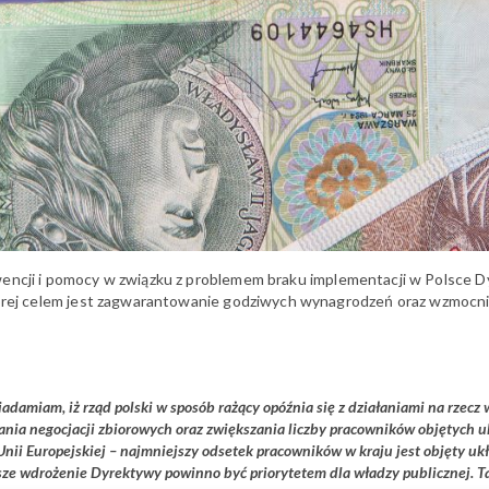
wencji i pomocy w związku z problemem braku implementacji w Polsce 
której celem jest zagwarantowanie godziwych wynagrodzeń oraz wzmoc
damiam, iż rząd polski w sposób rażący opóźnia się z działaniami na rzecz
nia negocjacji zbiorowych oraz zwiększania liczby pracowników objętych 
Unii Europejskiej – najmniejszy odsetek pracowników w kraju jest objęty u
sze wdrożenie Dyrektywy powinno być priorytetem dla władzy publicznej. Tak