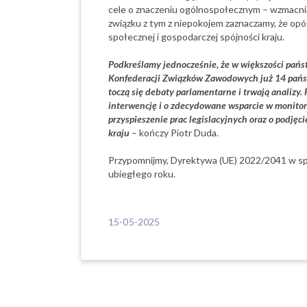
cele o znaczeniu ogólnospołecznym – wzmacniaj
związku z tym z niepokojem zaznaczamy, że op
społecznej i gospodarczej spójności kraju.
Podkreślamy jednocześnie, że w większości pańs
Konfederacji Związków Zawodowych już 14 państ
toczą się debaty parlamentarne i trwają analizy.
interwencję i o zdecydowane wsparcie w monito
przyspieszenie prac legislacyjnych oraz o podję
kraju
– kończy Piotr Duda.
Przypomnijmy, Dyrektywa (UE) 2022/2041 w spr
ubiegłego roku.
15-05-2025