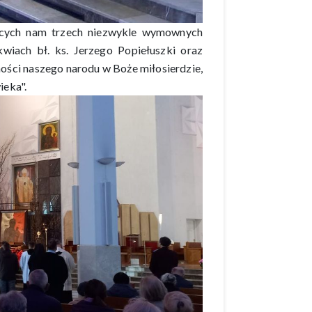
zących nam trzech niezwykle wymownych
kwiach bł. ks. Jerzego Popiełuszki oraz
ości naszego narodu w Boże miłosierdzie,
ieka".