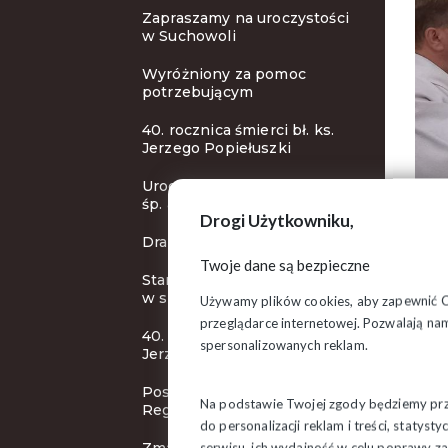
Zapraszamy na uroczystości
w Suchowoli
Wyróżniony za pomoc
potrzebującym
40. rocznica śmierci bł. ks.
Jerzego Popiełuszki
Uroczystości pogrzebowe
śp. abp. Ozorowskiego
Drogi Użytkowniku,
Drapieżny Zielony (Nie)Ład
Twoje dane są bezpieczne
Stanowisko Prezydium ZR
w sprawie Cargo
Używamy plików cookies, aby zapewnić Ci 
przeglądarce internetowej. Pozwalają nam
40. rocznica śmierci bł. ks.
spersonalizowanych reklam.
Jerzego Popiełuszki
Posiedzenie Zarządu
Na podstawie Twojej zgody będziemy prze
Regionu
do personalizacji reklam i treści, staty
serwisu, ich wydajność w celu poprawy 