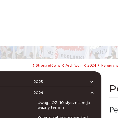
Strona główna
Archiwum
2024
Peregryna
2025
P
2024
Uwaga OZ: 10 stycznia mija
ważny termin
Pe
Komunikat w sprawie kart