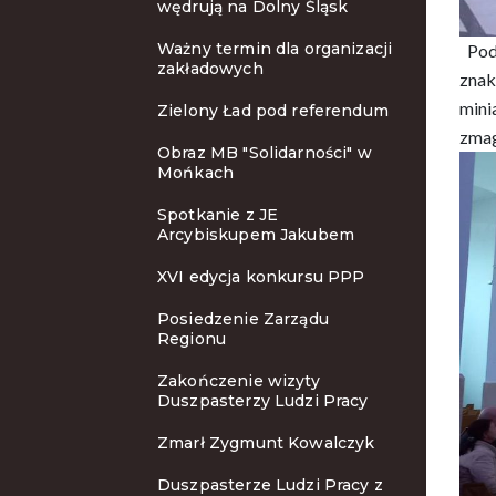
wędrują na Dolny Śląsk
Ważny termin dla organizacji
Pod
zakładowych
znak
mini
Zielony Ład pod referendum
zmag
Obraz MB "Solidarności" w
Mońkach
Spotkanie z JE
Arcybiskupem Jakubem
XVI edycja konkursu PPP
Posiedzenie Zarządu
Regionu
Zakończenie wizyty
Duszpasterzy Ludzi Pracy
Zmarł Zygmunt Kowalczyk
Duszpasterze Ludzi Pracy z