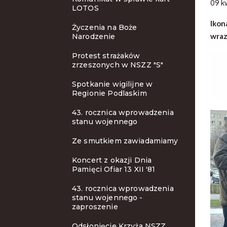
09 k
LOTOS
Ikon
Życzenia na Boże
wraz
Narodzenie
Protest strażaków
zrzeszonych w NSZZ "S"
Spotkanie wigilijne w
Regionie Podlaskim
43. rocznica wprowadzenia
stanu wojennego
Ze smutkiem zawiadamiamy
Koncert z okazji Dnia
Pamięci Ofiar 13 XII '81
43. rocznica wprowadzenia
stanu wojennego -
zaproszenie
Odsłonięcie Krzyża NSZZ