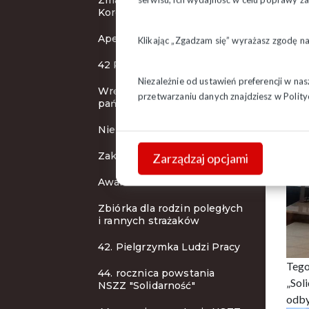
Zmarła Stanisława
Korolkiewicz
Apel o pomoc powodzianom
Klikając „Zgadzam się” wyrażasz zgodę n
42 Pielgrzymka Ludzi Pracy
Niezależnie od ustawień preferencji w na
Wręczenie odznaczeń
przetwarzaniu danych znajdziesz w
Polity
państwowych
Nie żyje Jacek Rybicki
Zakończenie peregrynacji
Zarządzaj opcjami
Awaria telefonów!
Zbiórka dla rodzin poległych
i rannych strażaków
42. Pielgrzymka Ludzi Pracy
Tego
44. rocznica powstania
„Sol
NSZZ "Solidarność"
odby