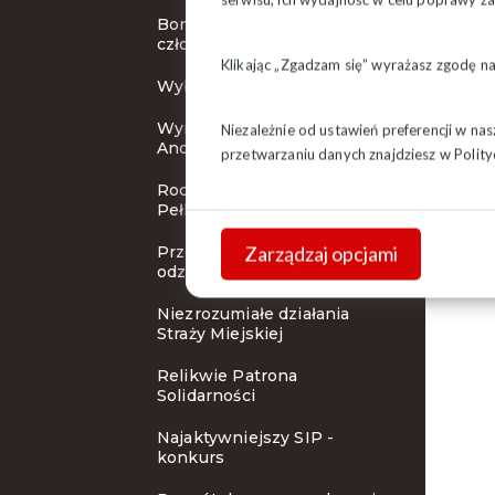
Bon wypoczynkowy dla
członków "Solidarności"
Klikając „Zgadzam się” wyrażasz zgodę n
Wybory Prezydenta RP
Wyróżnienie Prezydenta
Niezależnie od ustawień preferencji w na
Andrzeja Dudy
przetwarzaniu danych znajdziesz w
Polity
Rocznica śmierci ks.
Pełkowskiego
Zarządzaj opcjami
Przewodniczący Regionu
odznaczony
Niezrozumiałe działania
Straży Miejskiej
Relikwie Patrona
Solidarności
Najaktywniejszy SIP -
konkurs