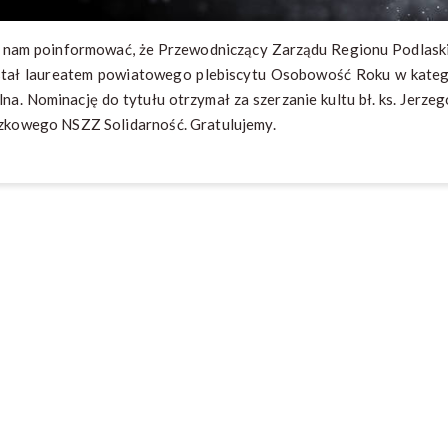
 nam poinformować, że Przewodniczący Zarządu Regionu Podlask
stał laureatem powiatowego plebiscytu Osobowość Roku w katego
lna. Nominację do tytułu otrzymał za szerzanie kultu bł. ks. Jerz
zkowego NSZZ Solidarność. Gratulujemy.