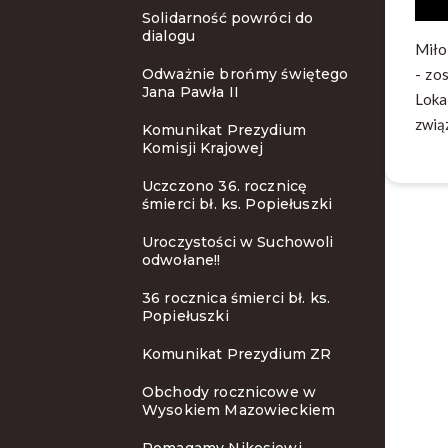
Solidarność powróci do
dialogu
Miło
- zo
Odważnie brońmy świętego
Jana Pawła II
Loka
zwią
Komunikat Prezydium
Komisji Krajowej
Uczczono 36. rocznicę
śmierci bł. ks. Popiełuszki
Uroczystości w Suchowoli
odwołane!!
36 rocznica śmierci bł. ks.
Popiełuszki
Komunikat Prezydium ZR
Obchody rocznicowe w
Wysokiem Mazowieckiem