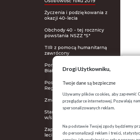
Osobowość roku 2019
Życzenia i podziękowania z
okazji 40-lecia
Obchody 40 - tej rocznicy
powstania NSZZ "S"
TIR z pomocą humanitarną
zawrócony
Pomoc dla protestujących
Drogi Użytkowniku,
Białorusinów
Posiedzenie Zarządu
Twoje dane są bezpieczne
Regionu
Używamy plików cookies, aby zapewnić Ci 
Zmarła Gizela Czarnecka
przeglądarce internetowej. Pozwalają nam
spersonalizowanych reklam.
Stanowisko Prezydium ZR
w/s Białorusi
Na podstawie Twojej zgody będziemy prze
Zapraszamy na obchody 40-
do personalizacji reklam i treści, staty
lecia "S"
serwisu, ich wydajność w celu poprawy 