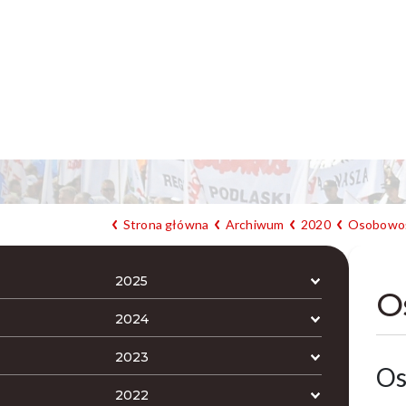
Strona główna
Archiwum
2020
Osobowoś
2025
O
2024
2023
Os
2022