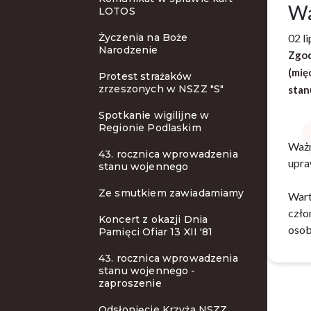
Wa
LOTOS
Życzenia na Boże
02 l
Narodzenie
Zgod
(mię
Protest strażaków
zrzeszonych w NSZZ "S"
stan
Spotkanie wigilijne w
Regionie Podlaskim
Ważn
43. rocznica wprowadzenia
upra
stanu wojennego
Ze smutkiem zawiadamiamy
Wart
czło
Koncert z okazji Dnia
osob
Pamięci Ofiar 13 XII '81
43. rocznica wprowadzenia
stanu wojennego -
zaproszenie
Odsłonięcie Krzyża NSZZ