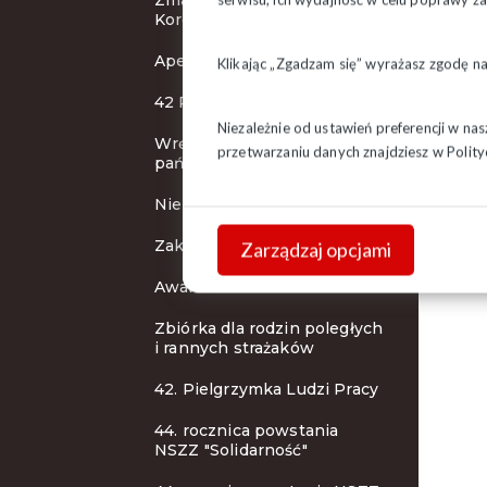
Zmarła Stanisława
Korolkiewicz
Apel o pomoc powodzianom
Klikając „Zgadzam się” wyrażasz zgodę n
42 Pielgrzymka Ludzi Pracy
Niezależnie od ustawień preferencji w na
Wręczenie odznaczeń
przetwarzaniu danych znajdziesz w
Polity
państwowych
Nie żyje Jacek Rybicki
Zakończenie peregrynacji
Zarządzaj opcjami
Awaria telefonów!
Zbiórka dla rodzin poległych
i rannych strażaków
42. Pielgrzymka Ludzi Pracy
44. rocznica powstania
NSZZ "Solidarność"