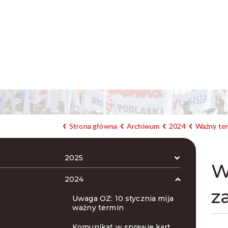
Strona główna
Archiwum
2024
Ważny ter
2025
W
2024
z
Uwaga OZ: 10 stycznia mija
ważny termin
Komunikat w sprawie kart