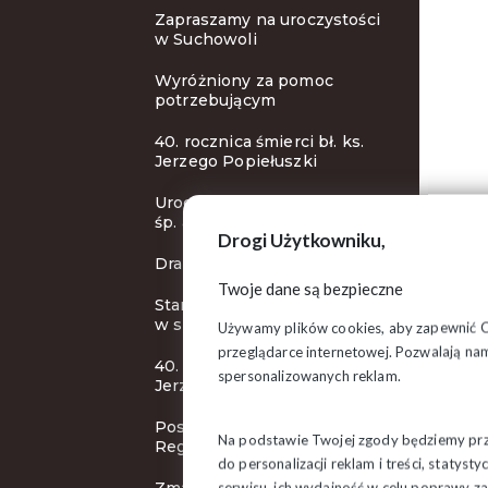
Zapraszamy na uroczystości
w Suchowoli
Wyróżniony za pomoc
potrzebującym
40. rocznica śmierci bł. ks.
Jerzego Popiełuszki
Uroczystości pogrzebowe
śp. abp. Ozorowskiego
Drogi Użytkowniku,
Drapieżny Zielony (Nie)Ład
Twoje dane są bezpieczne
Stanowisko Prezydium ZR
w sprawie Cargo
Używamy plików cookies, aby zapewnić Ci 
przeglądarce internetowej. Pozwalają nam
40. rocznica śmierci bł. ks.
spersonalizowanych reklam.
Jerzego Popiełuszki
Posiedzenie Zarządu
Na podstawie Twojej zgody będziemy prze
Regionu
do personalizacji reklam i treści, staty
serwisu, ich wydajność w celu poprawy 