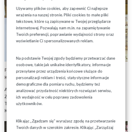
Używamy plików cookies, aby zapewnić Ci najlepsze
wrażenia na naszej stronie. Pliki cookies to małe pliki
tekstowe, które są zapisywane w Twojej przeglądarce
internetowej. Pozwalają nam m.in. na zapamiętywanie
Twoich preferencji, poprawianie wydajności strony oraz
wyświetlanie Ci spersonalizowanych reklam.
Na podstawie Twojej zgody będziemy przetwarzać dane
osobowe, takie jak unikalne identyfikatory, informacje
Formalną decyzję o przyznaniu medalu podjął Ogólnopolski
przesyłane przez urządzenia końcowe służące do
Komitet Pamięci księdza Jerzego Popiełuszki.
personalizacji reklam i treści, statystyczne informacje
demograficzne dla pomiaru ruchu, będziemy też
Aktu odznaczenia dokonano w czasie obrad Krajowego
analizować przydatność niektórych rozwiązań serwisu,
Zjazdu Delegatów w Bielsku Białej.
ich wydajność w celu poprawy zadowolenia
Takie samo odznaczenie otrzymał również Przewodniczący
użytkowników.
Komisji Krajowej Piotr Duda.
Klikając „Zgadzam się” wyrażasz zgodę na przetwarzanie
Twoich danych w szerokim zakresie. Klikając „Zarządzaj