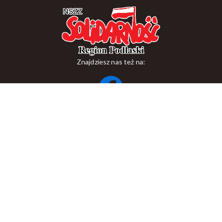
Znajdziesz nas też na:
ul. Suraska 1, 15-093 Białystok
tel.
+48 85 748 11 00
zr.podlaskiego@solidarnosc.org.pl
Copywriting NSZZ Solidarność Region Podlaski
Created by Rutcom