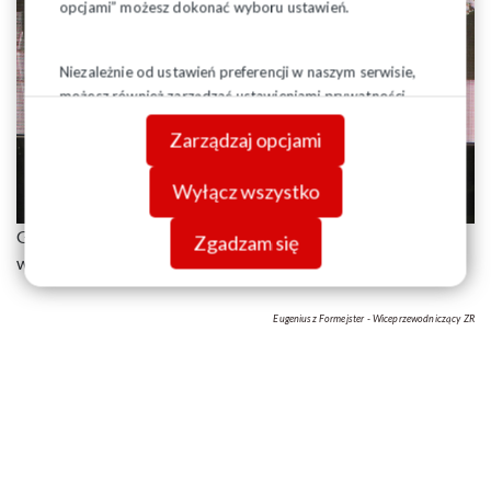
opcjami” możesz dokonać wyboru ustawień.
Niezależnie od ustawień preferencji w naszym serwisie,
możesz również zarządzać ustawieniami prywatności
swojej przeglądarki. Więcej informacji o przetwarzaniu
Zarządzaj opcjami
danych znajdziesz w
Polityce prywatności.
Wyłącz wszystko
Gratulujemy kolegom Przewodniczącym tak doniosłego
Zgadzam się
wyróżnienia.
Eugeniusz Formejster - Wiceprzewodniczący ZR