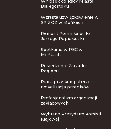
Wniosek do Rady Miasta
Białegostoku
Wzrasta uzwiązkowienie w
SP ZOZ w Mońkach
Remont Pomnika bł. ks.
Jerzego Popiełuszki
Spotkanie w PEC w
Mońkach
Posiedzenie Zarządu
Regionu
Praca przy komputerze –
nowelizacja przepisów
Profesjonalizm organizacji
zakładowych
Wybrano Prezydium Komisji
Krajowej