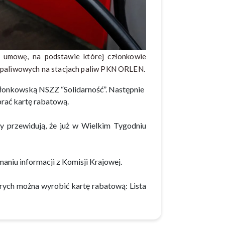
 umowę, na podstawie której członkowie
zapaliwowych na stacjach paliw PKN ORLEN.
złonkowską NSZZ “Solidarność”. Następnie
brać kartę rabatową.
zy przewidują, że już w Wielkim Tygodniu
niu informacji z Komisji Krajowej.
órych można wyrobić kartę rabatową: Lista