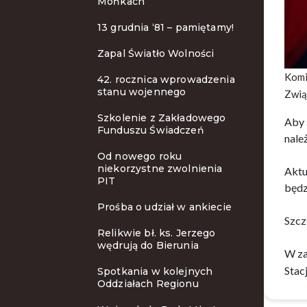
Mońkach
13 grudnia ‘81 – pamiętamy!
Zapal Światło Wolności
Komi
42. rocznica wprowadzenia
stanu wojennego
Zwią
Szkolenie z Zakładowego
Aby 
Funduszu Świadczeń
nale
Od nowego roku
niekorzystne zwolnienia
Aktu
PIT
będz
Prośba o udział w ankiecie
Szcz
Relikwie bł. ks. Jerzego
wędrują do Bierunia
W za
Stac
Spotkania w kolejnych
Oddziałach Regionu