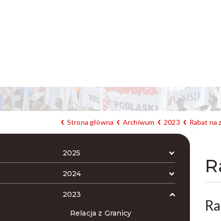
Strona główna
Archiwum
2023
Rabat na 
2025
R
2024
2023
Ra
Relacja z Granicy