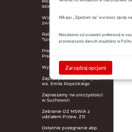
Msza Święta inaugurująca
XXXI KZD
Klikając „Zgadzam się” wyrażasz zgodę n
Wizerunek działacza
związkowego
Rabaty dla członków
Niezależnie od ustawień preferencji w na
"Solidarności"
przetwarzaniu danych znajdziesz w
Polity
Pracodawca Przyjazny
Pracownikom
Zarządzaj opcjami
Wystawa i koncert
Zapadł prawomocny wyrok
ws. Emila Rzęsickiego
Zapraszamy na uroczystości
w Suchowoli
Zebranie OZ MSWiA z
udziałem Przew. ZR
Ostatnie pożegnanie abp.