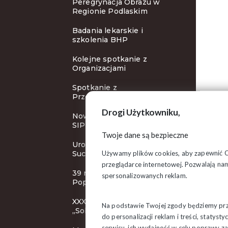
Peregrynacja Obrazu w
Regionie Podlaskim
Badania lekarskie i
szkolenia BHP
Kolejne spotkanie z
Organizacjami
Spotkanie z
Przewodniczącym ZR
Drogi Użytkowniku,
Nowy cykl szkoleń Klubu
SIP
Twoje dane są bezpieczne
Uroczystości rocznicowe w
Używamy plików cookies, aby zapewnić Ci 
Suchowoli
przeglądarce internetowej. Pozwalają nam
39 rocznica śmierci bł. ks.
spersonalizowanych reklam.
Popiełuszki
XXXI KZD NSZZ
Na podstawie Twojej zgody będziemy prze
„Solidarność”
do personalizacji reklam i treści, staty
serwisu, ich wydajność w celu poprawy 