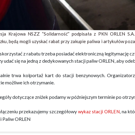
sja Krajowa NSZZ “Solidarność” podpisała z PKN ORLEN S.A.
zku, będą mogli uzyskać rabat przy zakupie paliwa i artykułów po
skorzystać z rabatu trzeba posiadać elektroniczną legitymację c
ży udać się na jedną z dedykowanych stacji paliw ORLEN, aby ode
alnie trwa kolportaż kart do stacji benzynowych. Organizator
ie możliwe ich otrzymanie.
egóły dotyczące zniżek podamy w późniejszym terminie po otrzyma
łączeniu przekazujemy szczegółowy
, na kt
wykaz stacji ORLEN
ji Paliw ORLEN