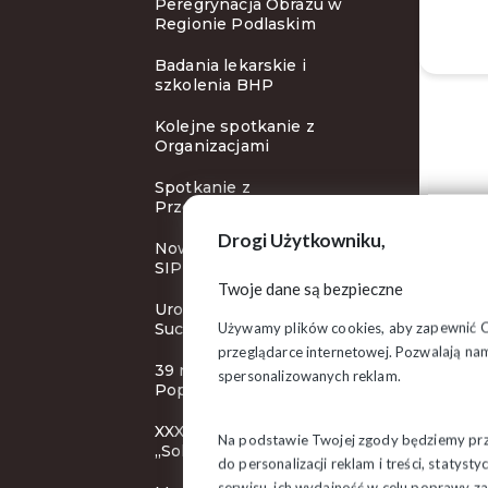
Peregrynacja Obrazu w
Regionie Podlaskim
Badania lekarskie i
szkolenia BHP
Kolejne spotkanie z
Organizacjami
Spotkanie z
Przewodniczącym ZR
Drogi Użytkowniku,
Nowy cykl szkoleń Klubu
SIP
Twoje dane są bezpieczne
Uroczystości rocznicowe w
Używamy plików cookies, aby zapewnić Ci 
Suchowoli
przeglądarce internetowej. Pozwalają nam
39 rocznica śmierci bł. ks.
spersonalizowanych reklam.
Popiełuszki
XXXI KZD NSZZ
Na podstawie Twojej zgody będziemy prze
„Solidarność”
do personalizacji reklam i treści, staty
serwisu, ich wydajność w celu poprawy 