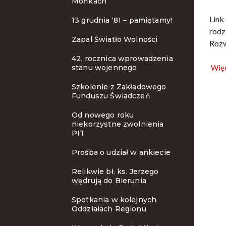
Mońkach
Link
13 grudnia ‘81 – pamiętamy!
rodz
Zapal Światło Wolności
Rozw
42. rocznica wprowadzenia
stanu wojennego
Więc
Szkolenie z Zakładowego
Funduszu Świadczeń
Od nowego roku
niekorzystne zwolnienia
PIT
Prośba o udział w ankiecie
Relikwie bł. ks. Jerzego
wędrują do Bierunia
Spotkania w kolejnych
Oddziałach Regionu