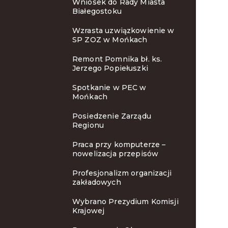
Wniosek do Rady Miasta
Białegostoku
Wzrasta uzwiązkowienie w
SP ZOZ w Mońkach
Remont Pomnika bł. ks.
Jerzego Popiełuszki
Spotkanie w PEC w
Mońkach
Posiedzenie Zarządu
Regionu
Praca przy komputerze –
nowelizacja przepisów
Profesjonalizm organizacji
zakładowych
Wybrano Prezydium Komisji
Krajowej