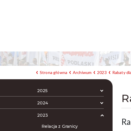
Strona główna
Archiwum
2023
Rabaty dl
2025
R
2024
2023
Ra
Relacja z Granicy