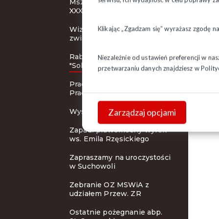
Msza Święta inaugurująca
XXXI KZD
Klikając „Zgadzam się” wyrażasz zgodę n
Wizerunek działacza
związkowego
Rabaty dla członków
Niezależnie od ustawień preferencji w na
"Solidarności"
przetwarzaniu danych znajdziesz w
Polity
Pracodawca Przyjazny
Pracownikom
Zarządzaj opcjami
Wystawa i koncert
Zapadł prawomocny wyrok
ws. Emila Rzęsickiego
Zapraszamy na uroczystości
w Suchowoli
Zebranie OZ MSWiA z
udziałem Przew. ZR
Ostatnie pożegnanie abp.