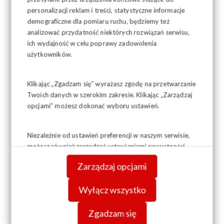
personalizacji reklam i treści, statystyczne informacje
demograficzne dla pomiaru ruchu, będziemy też
analizować przydatność niektórych rozwiązań serwisu,
ich wydajność w celu poprawy zadowolenia
użytkowników.
Klikając „Zgadzam się” wyrażasz zgodę na przetwarzanie
Twoich danych w szerokim zakresie. Klikając „Zarządzaj
opcjami” możesz dokonać wyboru ustawień.
Niezależnie od ustawień preferencji w naszym serwisie,
możesz również zarządzać ustawieniami prywatności
swojej przeglądarki. Więcej informacji o przetwarzaniu
Zarządzaj opcjami
danych znajdziesz w
Polityce prywatności.
Wyłącz wszystko
Zgadzam się