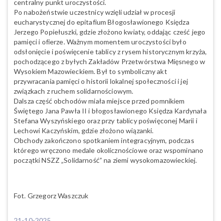
centralny punkt uroczystości.
Po nabożeństwie uczestnicy wzięli udział w procesji
eucharystycznej do epitafium Błogosławionego Księdza
Jerzego Popiełuszki, gdzie złożono kwiaty, oddając cześć jego
pamięci i ofierze. Ważnym momentem uroczystości było
odsłonięcie i poświęcenie tablicy z rysem historycznym krzyża,
pochodzącego z byłych Zakładów Przetwórstwa Mięsnego w
Wysokiem Mazowieckiem. Był to symboliczny akt
przywracania pamięci o historii lokalnej społeczności i jej
związkach z ruchem solidarnościowym.
Dalsza część obchodów miała miejsce przed pomnikiem
Świętego Jana Pawła II i błogosławionego Księdza Kardynała
Stefana Wyszyńskiego oraz przy tablicy poświęconej Marii i
Lechowi Kaczyńskim, gdzie złożono wiązanki.
Obchody zakończono spotkaniem integracyjnym, podczas
którego wręczono medale okolicznościowe oraz wspominano
początki NSZZ „Solidarność” na ziemi wysokomazowieckiej.
Fot. Grzegorz Waszczuk
21-10-2025