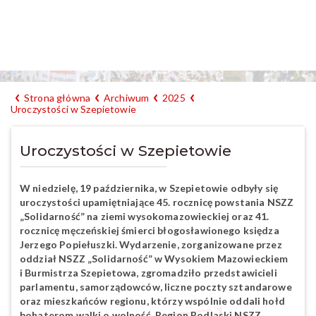
Strona główna
Archiwum
2025
Uroczystości w Szepietowie
Uroczystości w Szepietowie
W niedzielę, 19 października, w Szepietowie odbyły się
uroczystości upamiętniające 45. rocznicę powstania NSZZ
„Solidarność” na ziemi wysokomazowieckiej oraz 41.
rocznicę męczeńskiej śmierci błogosławionego księdza
Jerzego Popiełuszki. Wydarzenie, zorganizowane przez
oddział NSZZ „Solidarność” w Wysokiem Mazowieckiem
i Burmistrza Szepietowa, zgromadziło przedstawicieli
parlamentu, samorządowców, liczne poczty sztandarowe
oraz mieszkańców regionu, którzy wspólnie oddali hołd
bohaterom walki o wolność. Region Podlaski NSZZ