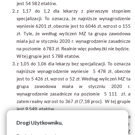
jest 54 582 etatów.
z 1,17 do 1,2 dla lekarzy z pierwszym stopniem
specjalizacji. To oznacza, że najniższe wynagrodzenie
wyniesie 6201 zł, obecnie jest to 6046 zł, wzrost o 155
zł. Tyle, że według wyliczeń MZ ta grupa zawodowa
miała już w styczniu 2020 r. wynagrodzenie zasadnicze
na poziomie 6783 zł. Realnie więc podwyżki nie będzie.
W tej grupie jest 5 788 etatów.
z 1,05 do 1,06 dla lekarzy bez specjalizacji. To oznacza
najniższe wynagrodzenie wyniesie 5 478 zł, obecnie
jest to 5 426 zł, wzrost o 52 zł. Według wyliczeń MZ ta
grupa zawodowa miała w styczniu 2020 r.
wynagrodzenie zasadnicze na poziomie 5 111 zł, a
zatem realny wzrost to 367 zł (7,18 proc). W tej grupie
jest 9 549 etatów.
z 0,73 do 0,81 dla lekarza stażysty. To oznacza
Drogi Użytkowniku,
najniższe wynagrodzenie od 1 lipca 2021 roku wyniesie
4 186 zł, obecnie jest to 3 772 zł, wzrost o 414 zł. MZ