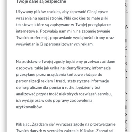
Twoje dane są bezpieczne
nie przedstawiło zespołowi poziomy wynagrodzeń w tej
grupie w 2020 roku, a zatem nie można pokazać
Używamy plików cookies, aby zapewnić Ci najlepsze
wrażenia na naszej stronie. Pliki cookies to małe pliki
realnego wzrostu.
tekstowe, które są zapisywane w Twojej przeglądarce
z 1,05 do 1,06 dla farmaceuty, fizjoterapeuty,
internetowej. Pozwalają nam m.in. na zapamiętywanie
diagnosty laboratoryjnego z wyższym wykształceniem i
Twoich preferencji, poprawianie wydajności strony oraz
specjalizacją. To oznacza najniższe wynagrodzenie w II
wyświetlanie Ci spersonalizowanych reklam.
połowie 2021 roku wyniesie 5 478 zł, obecnie jest to 5
426 zł, wzrost o 52 zł. Według wyliczeń MZ ta grupa
Na podstawie Twojej zgody będziemy przetwarzać dane
zawodowa miała w styczniu 2020 r. wynagrodzenie
osobowe, takie jak unikalne identyfikatory, informacje
zasadnicze na poziomie 3 422 zł, a zatem realny
przesyłane przez urządzenia końcowe służące do
wzrost to 2036 zł (59,15 proc). W tej grupie jest 9 387
personalizacji reklam i treści, statystyczne informacje
etatów.
demograficzne dla pomiaru ruchu, będziemy też
z 0,73 do 0,81 dla farmaceuty, fizjoterapeuty, diagnosty
analizować przydatność niektórych rozwiązań serwisu,
laboratoryjnego z wyższym wykształceniem, bez
ich wydajność w celu poprawy zadowolenia
specjalizacji. To oznacza najniższe wynagrodzenie w II
użytkowników.
połowie 2021 roku wyniesie 4 186 zł, obecnie jest to 3
772 zł, wzrost o 414 zł. Z danych MZ wynika, że w 2020
Klikając „Zgadzam się” wyrażasz zgodę na przetwarzanie
roku w tej grupie wynagrodzenie zasadnicze wynosiło 3
Twoich danych w szerokim zakresie. Klikając „Zarządzaj