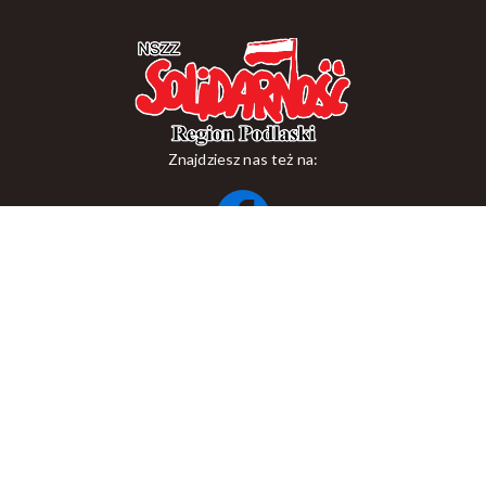
Znajdziesz nas też na:
ul. Suraska 1, 15-093 Białystok
tel.
+48 85 748 11 00
zr.podlaskiego@solidarnosc.org.pl
Copywriting NSZZ Solidarność Region Podlaski