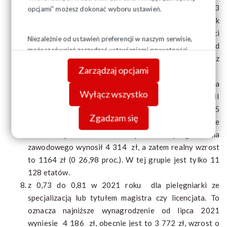
298 zł, a zatem realny wzrost wynosi 888 zł (26,93
opcjami” możesz dokonać wyboru ustawień.
proc.) W tej grupie jest 48 362 etatów. Współczynnik
0,81 przewidziany jest też dla pracownikó działalności
Niezależnie od ustawień preferencji w naszym serwisie,
podstawowej, inny niż pracownik wykonujący zawód
możesz również zarządzać ustawieniami prywatności
medyczny, wymagający wyższego wykształcenia, bez
swojej przeglądarki. Więcej informacji o przetwarzaniu
Zarządzaj opcjami
specjalizacji.
danych znajdziesz w
Polityce prywatności.
z 1,05 do 1,06 dla pielęgniarki magister pielęgniarstwa
Wyłącz wszystko
i specjalizacją. To oznacza najniższe wynagrodzenie w II
połowie 2021 roku wyniesie 5 478 zł, obecnie jest to 5
Zgadzam się
426 zł, wzrost o 52 zł. Według MZ w tej grupie
zawodowej w 2020 roku poziom wynagrodzenia
zawodowego wynosił 4 314 zł, a zatem realny wzrost
to 1164 zł (0 26,98 proc.). W tej grupie jest tylko 11
128 etatów.
z 0,73 do 0,81 w 2021 roku dla pielęgniarki ze
specjalizacją lub tytułem magistra czy licencjata. To
oznacza najniższe wynagrodzenie od lipca 2021
wyniesie 4 186 zł, obecnie jest to 3 772 zł, wzrost o