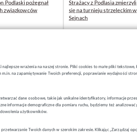
n Podlaski pożegnał
Strażacy z Podlasia zmierzyli
h związkowców
się na turnieju strzeleckim w
Sejnach
najlepsze wrażenia na naszej stronie. Pliki cookies to małe pliki tekstowe
 m.in. na zapamiętywanie Twoich preferencji, poprawianie wydajności stron
-2026
21-07-2026
twarzać dane osobowe, takie jak unikalne identyfikatory, informacje prze
omiej Mickiewicz o
46. rocznica Lubelskiego
styczne informacje demograficzne dla pomiaru ruchu, będziemy też analizowa
zadowolenia użytkowników.
zycji reformy ETS
Lipca 1980
a przetwarzanie Twoich danych w szerokim zakresie. Klikając „Zarządzaj o