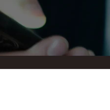
ul. Suraska 1, 15-093 Białystok
tel.
+48 85 748 11 00
zr.podlaskiego@solidarnosc.org.pl