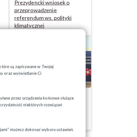
Prezydencki wniosek o
przeprowadzenie
referendum ws. polityki
klimatycznej
, które są zapisywane w Twojej
y oraz wyświetlanie Ci
20-07-2026
syłane przez urządzenia końcowe służące
Uroczystości w Kołakach
ć przydatność niektórych rozwiązań
Kościelnych
pcjami” możesz dokonać wyboru ustawień.