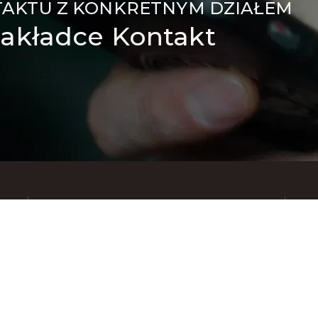
TAKTU Z KONKRETNYM DZIAŁEM
akładce Kontakt
Znajdziesz nas też na: