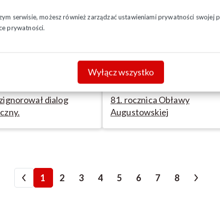
szym serwisie, możesz również zarządzać ustawieniami prywatności swojej pr
ce prywatności.
Wyłącz wszystko
-2026
15-07-2026
zignorował dialog
81. rocznica Obławy
czny.
Augustowskiej
1
2
3
4
5
6
7
8