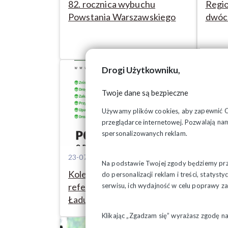
82. rocznica wybuchu
Regio
Powstania Warszawskiego
dwóc
Drogi Użytkowniku,
Twoje dane są bezpieczne
Używamy plików cookies, aby zapewnić Ci 
przeglądarce internetowej. Pozwalają nam
spersonalizowanych reklam.
23-07-2026
22-07
Na podstawie Twojej zgody będziemy prze
Kolejny wniosek o
Bartł
do personalizacji reklam i treści, staty
referendum ws. Zielonego
serwisu, ich wydajność w celu poprawy 
propo
Ładu
Klikając „Zgadzam się” wyrażasz zgodę n