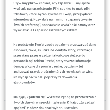
Używamy plików cookies, aby zapewnić Ci najlepsze
608 200 462
wrażenia na naszej stronie. Pliki cookies to małe pliki
tekstowe, które są zapisywane w Twojej przeglądarce
internetowej. Pozwalają nam m.in. na zapamiętywanie
Twoich preferencji, poprawianie wydajności strony oraz
Międzyregionalna Podlaska Sekcja Pożarnictwa
wyświetlanie Ci spersonalizowanych reklam.
Na podstawie Twojej zgody będziemy przetwarzać dane
osobowe, takie jak unikalne identyfikatory, informacje
Maciej Łozowski
przesyłane przez urządzenia końcowe służące do
personalizacji reklam i treści, statystyczne informacje
demograficzne dla pomiaru ruchu, będziemy też
604 469 992
analizować przydatność niektórych rozwiązań serwisu,
ich wydajność w celu poprawy zadowolenia
użytkowników.
Międzyregionalna Sekcja Pracowników Leśnictwa
Klikając „Zgadzam się” wyrażasz zgodę na przetwarzanie
Twoich danych w szerokim zakresie. Klikając „Zarządzaj
opcjami” możesz dokonać wyboru ustawień.