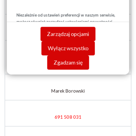
Marek Hubert Włostowski
Niezależnie od ustawień preferencji w naszym serwisie,
możesz również zarządzać ustawieniami prywatności
swojej przeglądarki. Więcej informacji o przetwarzaniu
519 544 604
Zarządzaj opcjami
danych znajdziesz w
Polityce prywatności.
Wyłącz wszystko
Regionalna Sekcja Pracowników Spółdzielni
Zgadzam się
Mieszkaniowych
Marek Borowski
691 508 031