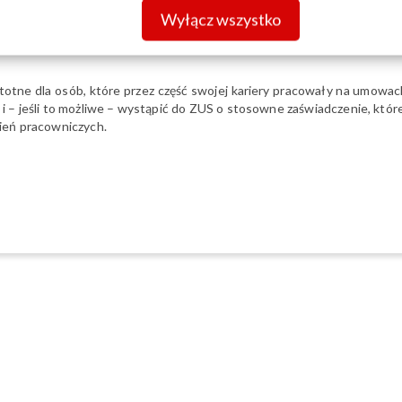
Wyłącz wszystko
ą określony czas na udokumentowanie nowych okresów. W wielu prz
 w tym czasie pracownik przedstawi pracodawcy odpowiednie dokum
totne dla osób, które przez część swojej kariery pracowały na umowac
i – jeśli to możliwe – wystąpić do ZUS o stosowne zaświadczenie, któr
ień pracowniczych.