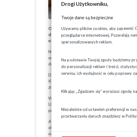
Drogi Użytkowniku,
Twoje dane są bezpieczne
Od początku 2026 roku obowiązują nowe pr
Używamy plików cookies, aby zapewnić Ci 
do stażu można zaliczyć także okresy akt
przeglądarce internetowej. Pozwalają nam
na podstawie umów cywilnoprawnych, takic
spersonalizowanych reklam.
Nowe regulacje wprowadzane są etapami. W 
wejdą w życie od 1 maja 2026 roku. Dzięki te
Na podstawie Twojej zgody będziemy prze
dodatkowych uprawnień pracowniczych.
do personalizacji reklam i treści, staty
serwisu, ich wydajność w celu poprawy 
Dłuższy staż pracy może mieć realny wpływ
Kodeksu pracy, takie jak wymiar urlopu wy
znaczenie dla osób, które wcześniej pracowały
Klikając „Zgadzam się” wyrażasz zgodę n
Warto jednak pamiętać, że zaliczenie dodatk
Ubezpieczeń Społecznych potwierdzające 
Niezależnie od ustawień preferencji w na
przeliczenia stażu pracy i uwzględnienia no
przetwarzaniu danych znajdziesz w
Polity
Aby otrzymać takie zaświadczenie, należy z
okresów wliczanych do stażu pracy. Wniosek
odbywa się w formie cyfrowej. Po rozpatrzen