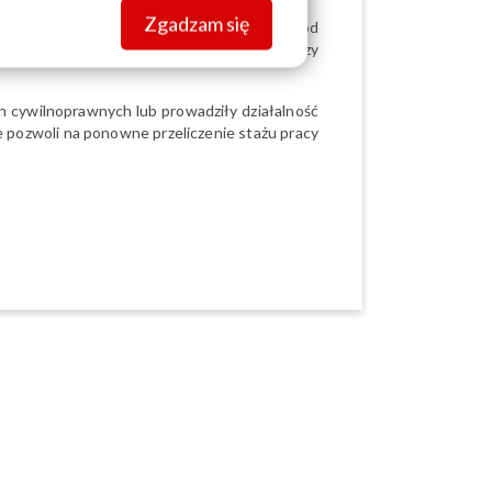
Zgadzam się
ypadkach przewidziano na to 24 miesiące od
enty, powinny one zostać uwzględnione przy
h cywilnoprawnych lub prowadziły działalność
e pozwoli na ponowne przeliczenie stażu pracy