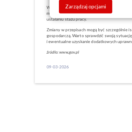
Zarządzaj opcjami
Warto również wiedzieć, że pracownicy maj
momentu wejścia przepisów w życie. Jeżeli
ustalaniu stażu pracy.
Zmiany w przepisach mogą być szczególnie is
gospodarczą. Warto sprawdzić swoją sytuację 
i ewentualne uzyskanie dodatkowych uprawn
źródło: www.gov.pl
09-03-2026