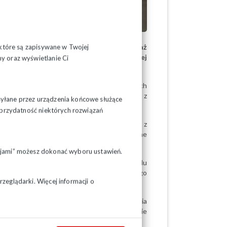
znaczenie dla wielu pracowników, ponieważ
, które są zapisywane w Twojej
czy to przede wszystkim pracy wykonywanej
y oraz wyświetlanie Ci
j działalności gospodarczej.
6 roku, natomiast u pracodawców prywatnych
gły powiększyć swój staż pracy i skorzystać z
syłane przez urządzenia końcowe służące
ć przydatność niektórych rozwiązań
które uprawnienia pracownicze wynikające z
 pracy. Nowe przepisy mają więc szczególne
nione na etacie.
pcjami” możesz dokonać wyboru ustawień.
si uzyskać specjalne zaświadczenie z Zakładu
owi podstawę dla pracodawcy do ponownego
zeglądarki. Więcej informacji o
lny formularz przeznaczony do potwierdzania
E ZUS), a cała korespondencja w tej sprawie
 w systemie.