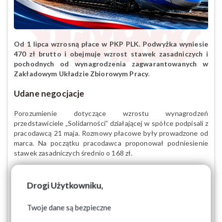
Od 1 lipca wzrosną płace w PKP PLK. Podwyżka wyniesie
470 zł brutto i obejmuje wzrost stawek zasadniczych i
pochodnych od wynagrodzenia zagwarantowanych w
Zakładowym Układzie Zbiorowym Pracy
.
Udane negocjacje
Porozumienie dotyczące wzrostu wynagrodzeń
przedstawiciele „Solidarności” działającej w spółce podpisali z
pracodawcą 21 maja. Rozmowy płacowe były prowadzone od
marca. Na początku pracodawca proponował podniesienie
stawek zasadniczych średnio o 168 zł.
Ostatecznie wynegocjowana kwota jest wyższa o przeszło 150 zł i
wynosi 320 zł brutto, co wraz z pochodnymi daje średnio 470 zł
Drogi Użytkowniku,
brutto
– mówi Henryk Sikora, przewodniczący „Solidarności” w
PKP PLK.
Twoje dane są bezpieczne
Uzgodniono także, że
podwyżka stawki zasadniczej nie