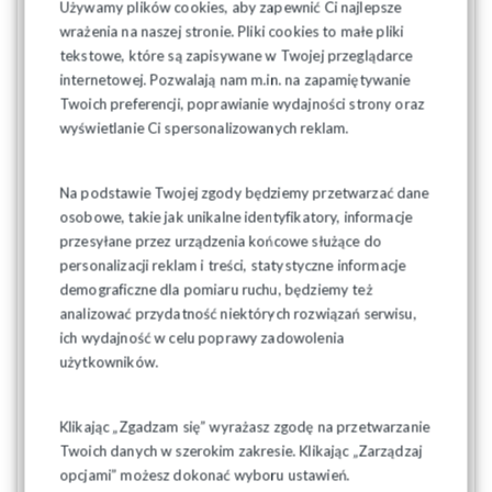
Używamy plików cookies, aby zapewnić Ci najlepsze
może być niższa niż 100 zł brutto
. Natomiast maksymalna
wrażenia na naszej stronie. Pliki cookies to małe pliki
kwota podwyżki nie powinna przekroczyć 500 zł. Wyższa
tekstowe, które są zapisywane w Twojej przeglądarce
kwota będzie wymagała uzasadnienia i zgody centrali firmy.
internetowej. Pozwalają nam m.in. na zapamiętywanie
O sposobie rozdysponowania pieniędzy na podwyżki w
Twoich preferencji, poprawianie wydajności strony oraz
poszczególnych zakładach zdecydują ich dyrekcje wspólnie z
wyświetlanie Ci spersonalizowanych reklam.
organizacjami związkowymi.
Nie tylko o płacach
Na podstawie Twojej zgody będziemy przetwarzać dane
osobowe, takie jak unikalne identyfikatory, informacje
Oprócz spraw podwyżkowych, pracodawca przekazał
przesyłane przez urządzenia końcowe służące do
informacje w sprawach:
personalizacji reklam i treści, statystyczne informacje
demograficzne dla pomiaru ruchu, będziemy też
wartościowania stanowisk pracy w PLK, które zostanie
przeprowadzone od czerwca najpóźniej do końca roku,
analizować przydatność niektórych rozwiązań serwisu,
wynika to z zapisów przygotowywanej ustawy, a
ich wydajność w celu poprawy zadowolenia
efektem prac specjalnie powołanego zespołu będzie
użytkowników.
nowy taryfikator kwalifikacyjny i tabela płac (załącznik
do ZUZP),
sytuacji finansowej w obszarze pracowniczym i
Klikając „Zgadzam się” wyrażasz zgodę na przetwarzanie
funduszu wynagrodzeń bazując głównie na kosztach
Twoich danych w szerokim zakresie. Klikając „Zarządzaj
wdrożenia Protokołu dodatkowego nr 16 do ZUZP,
opcjami” możesz dokonać wyboru ustawień.
szkoleń na stanowiska deficytowe (głównie